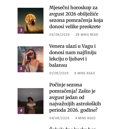
Mjesečni horoskop za
avgust 2026 obilježiće
sezona pomračenja koja
donosi velike preokrete
2
05/08/2026
28 MINS READ
Venera ulazi u Vagu i
donosi nam najfiniju
lekciju o ljubavi i
balansu
3
01/08/2026
6 MINS READ
Počinje sezona
pomračenja! Zašto je
avgust jedan od
najvažnijih astroloških
perioda 2026. godine?
4
04/08/2026
4 MINS READ