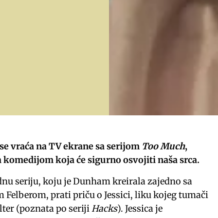
e vraća na TV ekrane sa serijom
Too Much
,
komedijom koja će sigurno osvojiti naša srca.
nu seriju, koju je Dunham kreirala zajedno sa
elberom, prati priču o Jessici, liku kojeg tumači
er (poznata po seriji
Hacks
). Jessica je