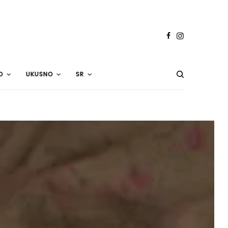
O
UKUSNO
SR