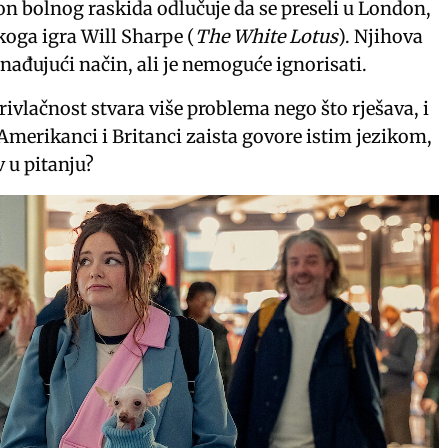
n bolnog raskida odlučuje da se preseli u London,
koga igra Will Sharpe (
The White Lotus
). Njihova
enađujući način, ali je nemoguće ignorisati.
vlačnost stvara više problema nego što rješava, i
i Amerikanci i Britanci zaista govore istim jezikom,
 u pitanju?