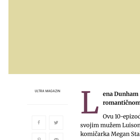
L
ULTRA MAGAZIN
ena Dunham s
romantičnom 
Ovu 10-epizod
svojim mužem Luisom F
komičarka Megan Stalt