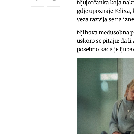
Njujorčanka koja nako
gdje upoznaje Felixa, 
veza razvija se na izn
Njihova međusobna pri
uskoro se pitaju: da l
posebno kada je ljubav