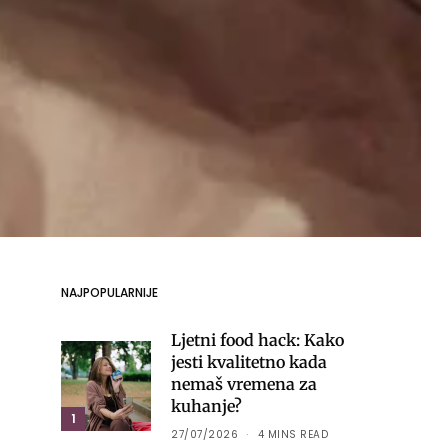
NAJPOPULARNIJE
Ljetni food hack: Kako
jesti kvalitetno kada
nemaš vremena za
kuhanje?
1
27/07/2026
4 MINS READ