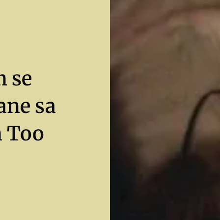
 se
ane sa
m Too