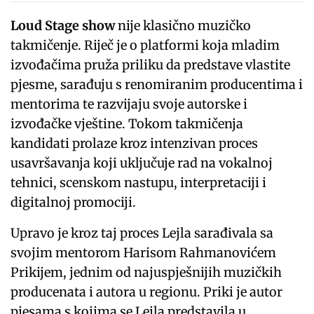
Loud Stage show
nije klasično muzičko
takmičenje. Riječ je o platformi koja mladim
izvođačima pruža priliku da predstave vlastite
pjesme, sarađuju s renomiranim producentima i
mentorima te razvijaju svoje autorske i
izvođačke vještine. Tokom takmičenja
kandidati prolaze kroz intenzivan proces
usavršavanja koji uključuje rad na vokalnoj
tehnici, scenskom nastupu, interpretaciji i
digitalnoj promociji.
Upravo je kroz taj proces Lejla sarađivala sa
svojim mentorom Harisom Rahmanovićem
Prikijem, jednim od najuspješnijih muzičkih
producenata i autora u regionu. Priki je autor
pjesama s kojima se Lejla predstavila u