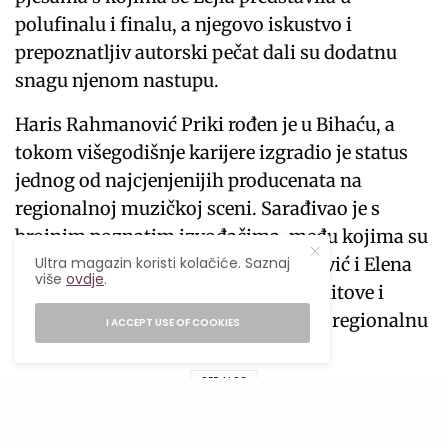
polufinalu i finalu, a njegovo iskustvo i
prepoznatljiv autorski pečat dali su dodatnu
snagu njenom nastupu.
Haris Rahmanović Priki rođen je u Bihaću, a
tokom višegodišnje karijere izgradio je status
jednog od najcjenjenijih producenata na
regionalnoj muzičkoj sceni. Sarađivao je s
brojnim poznatim izvođačima, među kojima su
Ultra magazin koristi kolačiće. Saznaj
Jala Brat, Buba Corelli, Marija Šerifović i Elena
više
ovdje
.
Kitić, ostavljajući snažan trag kroz hitove i
projekte koji su obilježili savremenu regionalnu
I ACCEPT USE OF COOKIES
produkciju.
SEE ALSO
FILMOVI I SERIJE
,
POPULARNO
Serije koje ćeš obožavati ako ti se