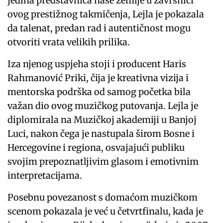
jedina predstavnica naše zemlje u završnici
ovog prestižnog takmičenja, Lejla je pokazala
da talenat, predan rad i autentičnost mogu
otvoriti vrata velikih prilika.
Iza njenog uspjeha stoji i producent Haris
Rahmanović Priki, čija je kreativna vizija i
mentorska podrška od samog početka bila
važan dio ovog muzičkog putovanja. Lejla je
diplomirala na Muzičkoj akademiji u Banjoj
Luci, nakon čega je nastupala širom Bosne i
Hercegovine i regiona, osvajajući publiku
svojim prepoznatljivim glasom i emotivnim
interpretacijama.
Posebnu povezanost s domaćom muzičkom
scenom pokazala je već u četvrtfinalu, kada je