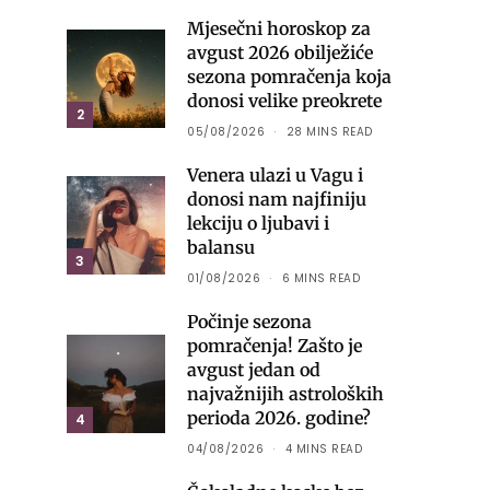
Mjesečni horoskop za
avgust 2026 obilježiće
sezona pomračenja koja
donosi velike preokrete
2
05/08/2026
28 MINS READ
Venera ulazi u Vagu i
donosi nam najfiniju
lekciju o ljubavi i
balansu
3
01/08/2026
6 MINS READ
Počinje sezona
pomračenja! Zašto je
avgust jedan od
najvažnijih astroloških
perioda 2026. godine?
4
04/08/2026
4 MINS READ