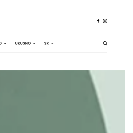
O
UKUSNO
SR