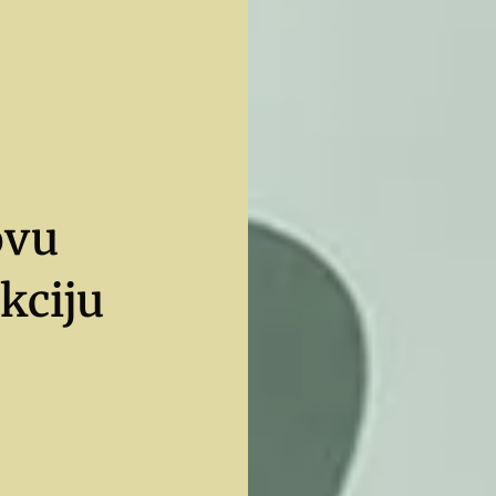
ovu
kciju