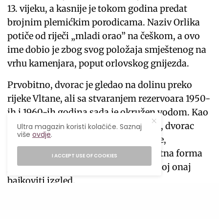
13. vijeku, a kasnije je tokom godina predat
brojnim plemićkim porodicama. Naziv Orlika
potiče od riječi „mladi orao” na češkom, a ovo
ime dobio je zbog svog položaja smještenog na
vrhu kamenjara, poput orlovskog gnijezda.
Prvobitno, dvorac je gledao na dolinu preko
rijeke Vltane, ali sa stvaranjem rezervoara 1950-
ih i 1960-ih godina sada je okružen vodom. Kao
i mnogi drugi dvorci u Južnoj Češkoj, dvorac
Ultra magazin koristi kolačiće. Saznaj
više
ovdje
.
Orlik je prošao kroz mnoge promjene,
uključujući dva velika požara. Trenutna forma
I ACCEPT USE OF COOKIES
je romantičnog gotičkog stila i daje joj onaj
bajkoviti izgled.
Odličan način da se vidi zamak Orlik je sa vode.
Nedaleko od ulaza nalazi se pristanište odakle