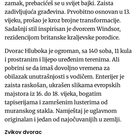
zamak, prebacićeš se u svijet bajki. Zaista
zadivljujuća građevina. Prvobitno osnovan u 13.
vijeku, prošao je kroz brojne transformacije.
Sadašnji stil inspirisan je dvorcem Windsor,
rezidencijom britanske kraljevske porodice.
Dvorac Hluboka je ogroman, sa 140 soba, 11 kula
i prostranim i lijepo uređenim terenima. Ali
pobrini se da imaš dovoljno vremena za
obilazak unutrašnjosti s vodičem. Enterijer je
zaista raskošan, ukrašen slikama evropskih
majstora iz 16. do 18. vijeka, bogatim
tapiserijama i zamršenim lusterima od
muranskog stakla. Namještaj je uglavnom
originalan i jedan od najočuvanijih u zemlji.
Zvikov dvorac