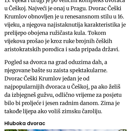
13. vijeka i drugi je po veličini kompleks dvoraca
u Češkoj. Najveći je onaj u Pragu. Dvorac Češki
Krumlov obnovljen je u renesansnom stilu u 16.
vijeku, a njegova najistaknutija karakteristika je
prelijepo obojena ružičasta kula. Tokom
vijekova prošao je kroz ruke brojnih čeških
aristokratskih porodica i sada pripada državi.
Pogled sa dvorca na grad oduzima dah, a
njegovane bašte su zaista spektakularne.
Dvorac Češki Krumlov jedan je od
najpopularnijih dvoraca u Češkoj, pa ako želiš
da izbjegneš gužvu, odlično vrijeme za posjetu
bilo bi proljeće i jesen radnim danom. Zima je
takođe lijepa ako voliš zimsku čaroliju.
Hluboka dvorac