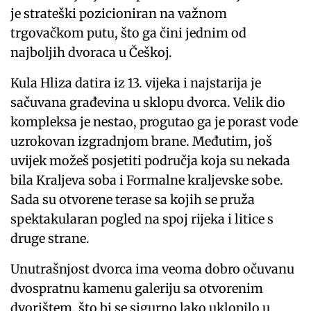
je strateški pozicioniran na važnom
trgovačkom putu, što ga čini jednim od
najboljih dvoraca u Češkoj.
Kula Hliza datira iz 13. vijeka i najstarija je
sačuvana građevina u sklopu dvorca. Velik dio
kompleksa je nestao, progutao ga je porast vode
uzrokovan izgradnjom brane. Međutim, još
uvijek možeš posjetiti područja koja su nekada
bila Kraljeva soba i Formalne kraljevske sobe.
Sada su otvorene terase sa kojih se pruža
spektakularan pogled na spoj rijeka i litice s
druge strane.
Unutrašnjost dvorca ima veoma dobro očuvanu
dvospratnu kamenu galeriju sa otvorenim
dvorištem, što bi se sigurno lako uklopilo u