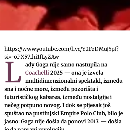
https://www.youtube.com/live/Y2FzDMuJ5pI?
si=-oPX57ihi1fLyZAw
L
ady Gaga nije samo nastupila na
Coachelli
2025 — ona je izvela
multidimenzionalni spektakl, između
sna i noćne more, između pozorišta i
futurističkog kabarea, između nostalgije i
nečeg potpuno novog. I dok se pijesak još
spuštao na pustinjski Empire Polo Club, bilo je
jasno: Gaga nije došla da ponovi 2017. — došla
je da napravi revoluciju.