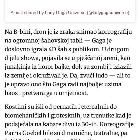
A post shared by Lady Gaga Universe (@ladygagauniverse)
Na B-bini, dron je iz zraka snimao koreografiju
na ogromnoj šahovskoj tabli — Gaga je
doslovno igrala 4D šah s publikom. U drugom
dijelu showa, pojavila se u pješčanoj areni, kao
junakinja iz horor bajke, dok su zombiji izlazili
iz zemlje i okruživali je. Da, zvuči ludo — ali to
je upravo ono što Gaga radi najbolje: uzima
haos i pretvara ga u umjetnost.
Kostimi su išli od pernatih i eterealnih do
biomehaničkih i grotesknih, uz trenutke kad je
podsjećala na kabare divu iz 30-ih. Koreografije
Parris Goebel bile su dinamične, teatralne, pa