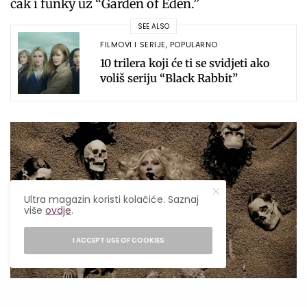
čak i funky uz “Garden of Eden.”
SEE ALSO
FILMOVI I SERIJE
,
POPULARNO
10 trilera koji će ti se svidjeti ako
voliš seriju “Black Rabbit”
Ultra magazin koristi kolačiće. Saznaj
više
ovdje
.
I ACCEPT USE OF COOKIES