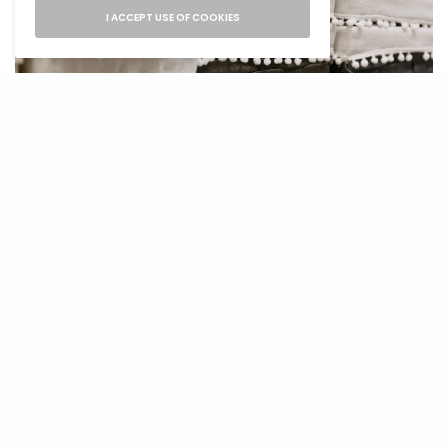
I ACCEPT USE OF COOKIES
Organizacija kao ritual
Kad jednom složiš stvari na svoje mjesto,
shvatiš da nije poenta samo u urednosti, nego u
osjećaju kontrole. Svaki uredan kutak djeluje
kao mala doza smirenja.
SEE ALSO
CELEBRITY
,
KREATIVNO
,
UREĐENJE DOMA
Beckhamovi demonstriraju
praznični trend: „Gola“ jelka,
najluksuzniji ukras 2025.