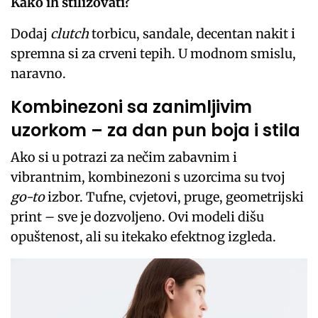
Kako ih stilizovati?
Dodaj
clutch
torbicu, sandale, decentan nakit i
spremna si za crveni tepih. U modnom smislu,
naravno.
Kombinezoni sa zanimljivim
uzorkom – za dan pun boja i stila
Ako si u potrazi za nečim zabavnim i
vibrantnim, kombinezoni s uzorcima su tvoj
go-to
izbor. Tufne, cvjetovi, pruge, geometrijski
print – sve je dozvoljeno. Ovi modeli dišu
opuštenost, ali su itekako efektnog izgleda.