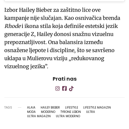
Izbor Hailey Bieber za zaštitno lice ove
kampanje nije slučajan. Kao osnivačica brenda
Rhode
i ikona stila koja definiše estetski jezik
generacije Z, Hailey donosi snažnu vizuelnu
prepoznatljivost. Ona balansira između
osnažene ljepote i discipline, što se savršeno
uklapa u Mulierovu viziju „redukovanog
vizuelnog jezika”.
Prati nas
TAGS
ALAIA
HAILEY BIEBER
LIFESTYLE
LIFESTYLE MAGAZIN
MODA
MODERNO
TYRONE LEBON
ULTRA
ULTRA MAGAZIN
ULTRA MODERNO