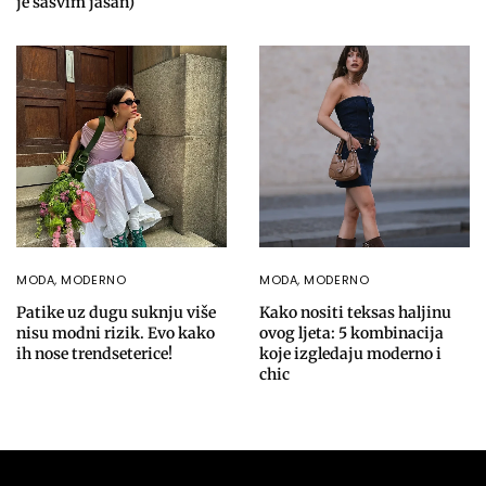
je sasvim jasan)
MODA
,
MODERNO
MODA
,
MODERNO
Patike uz dugu suknju više
Kako nositi teksas haljinu
nisu modni rizik. Evo kako
ovog ljeta: 5 kombinacija
ih nose trendseterice!
koje izgledaju moderno i
chic