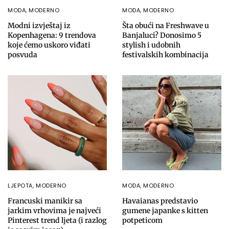
MODA
,
MODERNO
MODA
,
MODERNO
Modni izvještaj iz
Šta obući na Freshwave u
Kopenhagena: 9 trendova
Banjaluci? Donosimo 5
koje ćemo uskoro viđati
stylish i udobnih
posvuda
festivalskih kombinacija
LJEPOTA
,
MODERNO
MODA
,
MODERNO
Francuski manikir sa
Havaianas predstavio
jarkim vrhovima je najveći
gumene japanke s kitten
Pinterest trend ljeta (i razlog
potpeticom