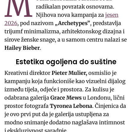
M
radikalan povratak osnovama.
Njihova nova kampanja za
jesen
2026
, pod nazivom
„Archetypes”
, predstavlja
trijumf minimalizma, arhitektonskog dizajna i
sirove ženske snage, a u samom centru nalazi se
Hailey Bieber
.
Estetika ogoljena do suštine
Kreativni direktor
Pieter Mulier,
osmislio je
kampanju koja funkcioniše kao vizuelni dijalog
između tijela, odjeće i prostora. Za kulisu je
odabrana galerija
Grace Mews
u Londonu, lični
prostor fotografa
Tyronea Lebona
. Činjenica da
je ovo prvi put da je galerija ustupljena za
modno snimanje dodatno naglašava intimnost
i ekskluzivnost saradnje.