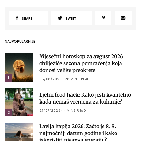
SHARE
TWEET
NAJPOPULARNIJE
Mjesečni horoskop za avgust 2026
obilježiće sezona pomračenja koja
donosi velike preokrete
1
05/08/2026
28 MINS READ
Ljetni food hack: Kako jesti kvalitetno
kada nemaš vremena za kuhanje?
27/07/2026
4 MINS READ
2
Lavlja kapija 2026: Zašto je 8. 8.
najmoćniji datum godine i kako
iskoristiti njegovu energiju?