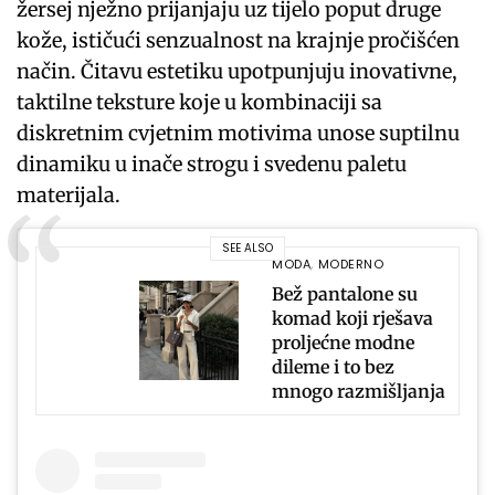
žersej nježno prijanjaju uz tijelo poput druge
kože, ističući senzualnost na krajnje pročišćen
način. Čitavu estetiku upotpunjuju inovativne,
taktilne teksture koje u kombinaciji sa
diskretnim cvjetnim motivima unose suptilnu
dinamiku u inače strogu i svedenu paletu
materijala.
SEE ALSO
MODA
,
MODERNO
Bež pantalone su
komad koji rješava
proljećne modne
dileme i to bez
mnogo razmišljanja