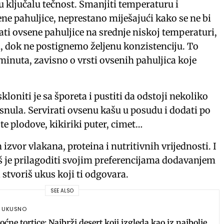
u ključalu tečnost. Smanjiti temperaturu i
ne pahuljice, neprestano miješajući kako se ne bi
ati ovsene pahuljice na srednje niskoj temperaturi,
 dok ne postignemo željenu konzistenciju. To
minuta, zavisno o vrsti ovsenih pahuljica koje
kloniti je sa šporeta i pustiti da odstoji nekoliko
snula. Servirati ovsenu kašu u posudu i dodati po
ste plodove, kikiriki puter, cimet…
 izvor vlakana, proteina i nutritivnih vrijednosti. I
š je prilagoditi svojim preferencijama dodavanjem
 stvoriš ukus koji ti odgovara.
SEE ALSO
,
UKUSNO
oćne tortice: Najbrži desert koji izgleda kao iz najbolje