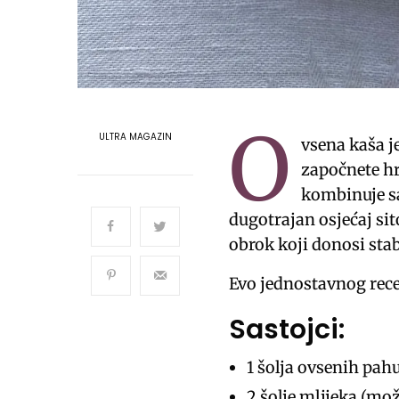
O
ULTRA MAGAZIN
vsena kaša j
započnete hr
kombinuje sa
dugotrajan osjećaj sit
obrok koji donosi stab
Evo jednostavnog rece
Sastojci:
1 šolja ovsenih pahu
2 šolje mlijeka (mož