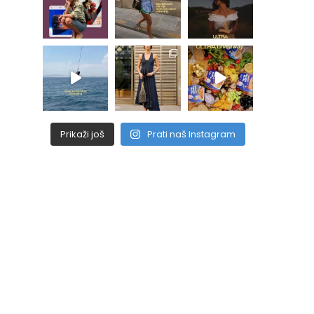
Prikaži još
Prati naš Instagram