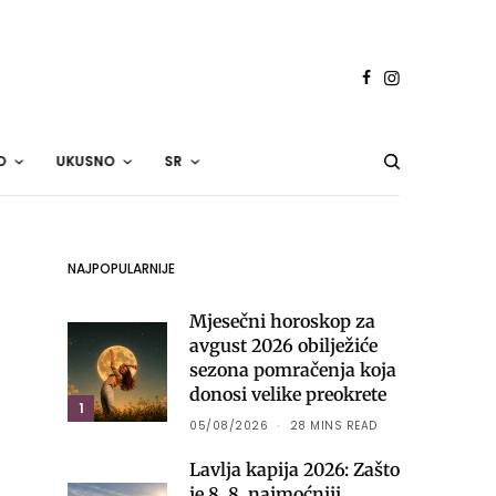
O
UKUSNO
SR
NAJPOPULARNIJE
Mjesečni horoskop za
avgust 2026 obilježiće
sezona pomračenja koja
donosi velike preokrete
1
05/08/2026
28 MINS READ
Lavlja kapija 2026: Zašto
je 8. 8. najmoćniji