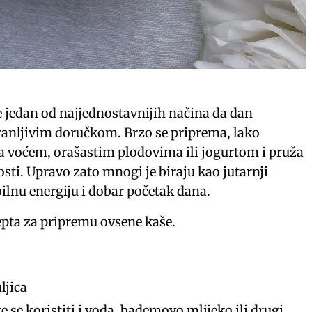
e jedan od najjednostavnijih načina da dan
anljivim doručkom. Brzo se priprema, lako
 voćem, orašastim plodovima ili jogurtom i pruža
osti. Upravo zato mnogi je biraju kao jutarnji
ilnu energiju i dobar početak dana.
pta za pripremu ovsene kaše.
ljica
e se koristiti i voda, bademovo mlijeko ili drugi