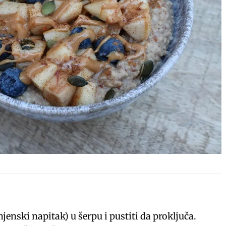
mjenski napitak) u šerpu i pustiti da proključa.