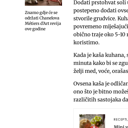
Dodati prstohvat soli 
postepeno dodati ovse
Znamo gdje će se
stvorile grudvice. Kuh
održati Chanelova
Métiers d’Art revija
povremeno miješajući,
ove godine
obično traje oko 5-10 
koristimo.
Kada je kaša kuhana, s
minuta kako bi se zgu
želji med, voće, oraša
Ovsena kaša je odličan
ono što je bitno može
različitih sastojaka da
RECEPTI
Mini v