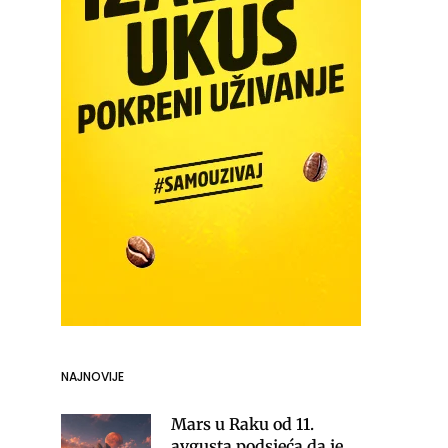
NAJNOVIJE
Mars u Raku od 11.
avgusta podsjeća da je