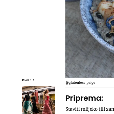
READ NEXT
@glutenless_paige
Priprema:
Staviti mlijeko (ili za