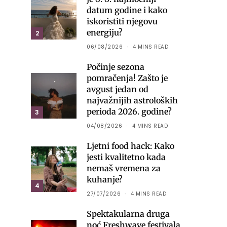
datum godine i kako
iskoristiti njegovu
energiju?
2
06/08/2026
4 MINS READ
Počinje sezona
pomračenja! Zašto je
avgust jedan od
najvažnijih astroloških
perioda 2026. godine?
3
04/08/2026
4 MINS READ
Ljetni food hack: Kako
jesti kvalitetno kada
nemaš vremena za
kuhanje?
4
27/07/2026
4 MINS READ
Spektakularna druga
noć Freshwave festivala