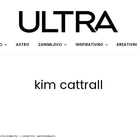
O
ASTRO
ZANIMLJIVO
INSPIRATIVNO
KREATIVN
kim cattrall
CELEBRITY
,
LJEPOTA
,
MODERNO