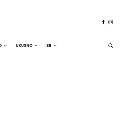
O
UKUSNO
SR