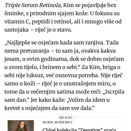
Triple Serum Retinola,
Kim se pojavljuje bez
šminke, s prirodnim sjajem kože. U fokusu su
vitamin C, peptidi i retinol, ali i mnogo više od
sastojaka – riječ je o stavu.
„Najljepše se osjećam kada sam ranjiva. Tada
nema pretvaranja – to sam ja, ovakva kakva
jesam, u ovim godinama, dok se dobro osjećam
u svom tijelu, i brinem o sebi.“ Za Kim, briga o
sebi nije luksuz, već osnovna potreba. Nije riječ
samo o koži – riječ je o unutrašnjem miru, o
tome da u večernjim satima može reći: „Iscrpila
sam dan.“ Jer kako kaže: „Volim da idem u
krevet s osjećajem da sam sve dala.“
SEE ALSO
MODA
,
MODERNO
Chloé kolekcija “Devotion” vraća