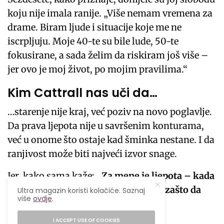
koju nije imala ranije. „Više nemam vremena za
drame. Biram ljude i situacije koje me ne
iscrpljuju. Moje 40-te su bile lude, 50-te
fokusirane, a sada želim da riskiram još više –
jer ovo je moj život, po mojim pravilima.“
Kim Cattrall nas uči da…
…starenje nije kraj, već poziv na novo poglavlje.
Da prava ljepota nije u savršenim konturama,
već u onome što ostaje kad šminka nestane. I da
ranjivost može biti najveći izvor snage.
Jer, kako sama kaže:
„Za mene je ljepota – kada
si stvaran. Kada si svoj. Kada kažeš: zašto da
Ultra magazin koristi kolačiće. Saznaj
više
ovdje
.
ne?“
I ACCEPT USE OF COOKIES