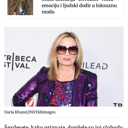
emociju i ljudski dodir u luksuznu
modu
Darla Khazei/INSTARimages
Šezdesete, kako priznaje, donijele su joj slobodu