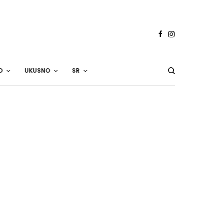
O
UKUSNO
SR