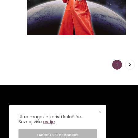
1
2
Ultra magazin koristi kolačiće.
Saznaj više
ovdje
.
I ACCEPT USE OF COOKIES