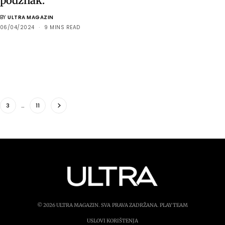
podznak.
BY
ULTRA MAGAZIN
06/04/2024
9 MINS READ
3
…
11
© 2026 ULTRA MAGAZIN. SVA PRAVA ZADRŽANA.
PLAY TEAM
USLOVI KORIŠTENJA