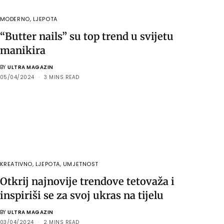
MODERNO
,
LJEPOTA
“Butter nails” su top trend u svijetu
manikira
BY
ULTRA MAGAZIN
05/04/2024
3 MINS READ
KREATIVNO
,
LJEPOTA
,
UMJETNOST
Otkrij najnovije trendove tetovaža i
inspiriši se za svoj ukras na tijelu
BY
ULTRA MAGAZIN
03/04/2024
2 MINS READ