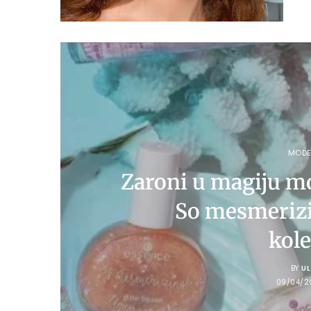
MOD
Zaroni u magiju m
So mesmeriz
kol
BY
U
09/04/2