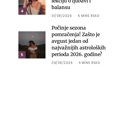
lekciju o ljubavi i
balansu
4
01/08/2026
6 MINS READ
Počinje sezona
pomračenja! Zašto je
avgust jedan od
najvažnijih astroloških
perioda 2026. godine?
5
04/08/2026
4 MINS READ