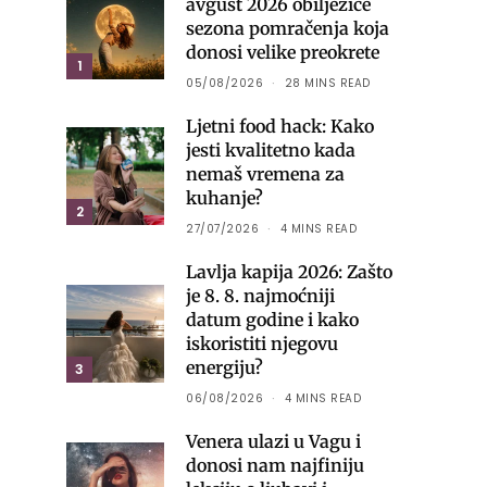
avgust 2026 obilježiće
sezona pomračenja koja
donosi velike preokrete
1
05/08/2026
28 MINS READ
Ljetni food hack: Kako
jesti kvalitetno kada
nemaš vremena za
kuhanje?
2
27/07/2026
4 MINS READ
Lavlja kapija 2026: Zašto
je 8. 8. najmoćniji
datum godine i kako
iskoristiti njegovu
energiju?
3
06/08/2026
4 MINS READ
Venera ulazi u Vagu i
donosi nam najfiniju