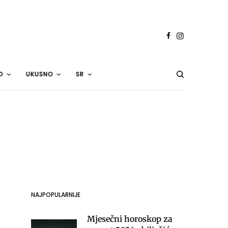
O
UKUSNO
SR
NAJPOPULARNIJE
Mjesečni horoskop za