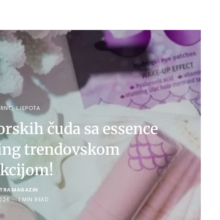
ERNO
,
LJEPOTA
orskih čuda sa essence
ing trendovskom
ekcijom!
LTRA MAGAZIN
024
1 MIN READ