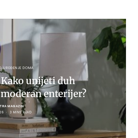
O
,
UREĐENJE DOMA
: Kako unijeti duh
 moderan enterijer?
LTRA MAGAZIN
26
3 MINS READ