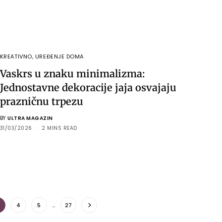
KREATIVNO
,
UREĐENJE DOMA
Vaskrs u znaku minimalizma:
Jednostavne dekoracije jaja osvajaju
prazničnu trpezu
BY
ULTRA MAGAZIN
31/03/2026
2 MINS READ
4
5
…
27