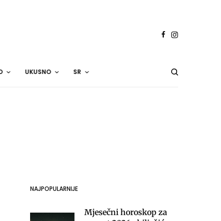
O
UKUSNO
SR
NAJPOPULARNIJE
Mjesečni horoskop za