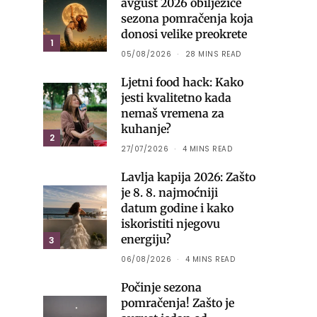
avgust 2026 obilježiće
sezona pomračenja koja
donosi velike preokrete
1
05/08/2026
28 MINS READ
Ljetni food hack: Kako
jesti kvalitetno kada
nemaš vremena za
kuhanje?
2
27/07/2026
4 MINS READ
Lavlja kapija 2026: Zašto
je 8. 8. najmoćniji
datum godine i kako
iskoristiti njegovu
energiju?
3
06/08/2026
4 MINS READ
Počinje sezona
pomračenja! Zašto je