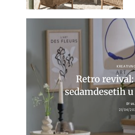
KREATIVN
Retro revival
sedamdesetih u
BY
U
21/04/20