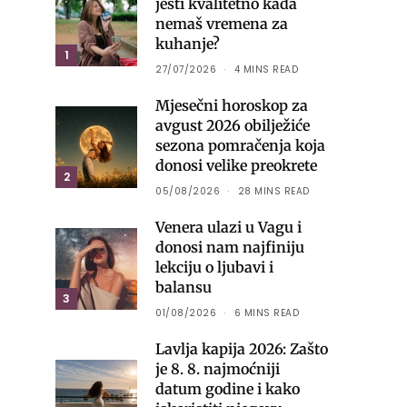
jesti kvalitetno kada
nemaš vremena za
kuhanje?
1
27/07/2026
4 MINS READ
Mjesečni horoskop za
avgust 2026 obilježiće
sezona pomračenja koja
donosi velike preokrete
2
05/08/2026
28 MINS READ
Venera ulazi u Vagu i
donosi nam najfiniju
lekciju o ljubavi i
balansu
3
01/08/2026
6 MINS READ
Lavlja kapija 2026: Zašto
je 8. 8. najmoćniji
datum godine i kako