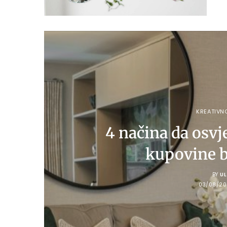
KREATIVN
4 načina da osvj
kupovine b
BY
U
03/08/20