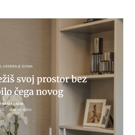
O
,
UREĐENJE DOMA
ežiš svoj prostor bez
ilo čega novog
LTRA MAGAZIN
23
2 MINS READ