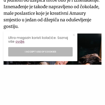
u jednom od džepića torbe bilo je i iznenađenje.
Iznenađenje je takođe napravljeno od čokolade,
male poslastice koje je kreativni Amaury
smjestio u jedan od džepiča na oduševljenje
gostiju.
Ultra magazin koristi kolačiće. Saznaj
više
ovdje
.
I ACCEPT USE OF COOKIES