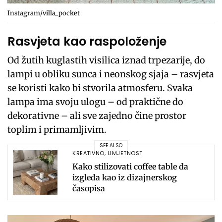
Instagram/villa_pocket
Rasvjeta kao raspoloženje
Od žutih kuglastih visilica iznad trpezarije, do
lampi u obliku sunca i neonskog sjaja – rasvjeta
se koristi kako bi stvorila atmosferu. Svaka
lampa ima svoju ulogu – od praktične do
dekorativne – ali sve zajedno čine prostor
toplim i primamljivim.
SEE ALSO
KREATIVNO
,
UMJETNOST
Kako stilizovati coffee table da
izgleda kao iz dizajnerskog
časopisa