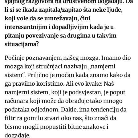
sjajnog razgovora na društvenom događaju. Da
li si se ikada zapitala/zapitao šta neke ljude,
koji vole da se umrežavaju, čini
interesantnijim i dopadljivijim kada je u
pitanju povezivanje sa drugima u takvim
situacijama?
Počinje poznavanjem našeg mozga. Imamo dio
mozga koji stručnjaci nazivaju „namjerni
sistem“. Prilično je moćan kada znamo kako da
ga pravilno koristimo. Ali evo kvake: Naš
namjerni sistem, koji je podsvjestan, je poput
računara koji može da obrađuje tako mnogo
podataka odjednom. Dakle, ima tendenciju da
filtrira gomilu stvari oko nas, što znači da
bismo mogli propustiti bitne znakove i
događaje.