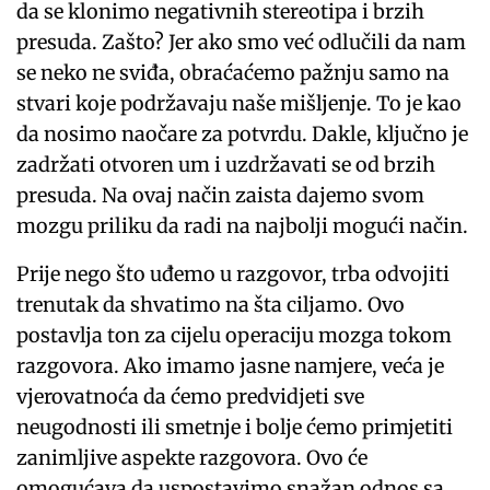
da se klonimo negativnih stereotipa i brzih
presuda. Zašto? Jer ako smo već odlučili da nam
se neko ne sviđa, obraćaćemo pažnju samo na
stvari koje podržavaju naše mišljenje. To je kao
da nosimo naočare za potvrdu. Dakle, ključno je
zadržati otvoren um i uzdržavati se od brzih
presuda. Na ovaj način zaista dajemo svom
mozgu priliku da radi na najbolji mogući način.
Prije nego što uđemo u razgovor, trba odvojiti
trenutak da shvatimo na šta ciljamo. Ovo
postavlja ton za cijelu operaciju mozga tokom
razgovora. Ako imamo jasne namjere, veća je
vjerovatnoća da ćemo predvidjeti sve
neugodnosti ili smetnje i bolje ćemo primjetiti
zanimljive aspekte razgovora. Ovo će
omogućava da uspostavimo snažan odnos sa