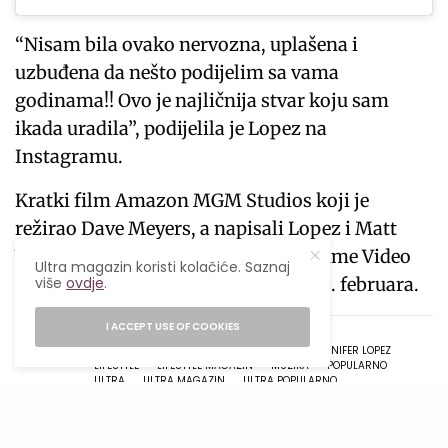
“Nisam bila ovako nervozna, uplašena i
uzbuđena da nešto podijelim sa vama
godinama!! Ovo je najličnija stvar koju sam
ikada uradila”, podijelila je Lopez na
Instagramu.
Kratki film Amazon MGM Studios koji je
režirao Dave Meyers, a napisali Lopez i Matt
Walton; trebalo bi da se pojavi na Prime Video
Ultra magazin koristi kolačiće. Saznaj
više
ovdje
.
globalno istog dana kada i album, 16. februara.
I ACCEPT USE OF COOKIES
TAGS
'THIS IS ME... NOW: A LOVE STORY'
FILM
JENNIFER LOPEZ
LIFESTYLE
LIFESTYLE MAGAZIN
MUZIKA
POPULARNO
ULTRA
ULTRA MAGAZIN
ULTRA POPULARNO