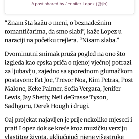
A post shared by Jennifer Lopez (@jlo)
“Znam šta kažu o meni, o beznadežnim
romantičarima, da smo slabi”, kaže Lopez u
naraciji na početku trejlera. “Nisam slaba.”
Dvominutni snimak pruža pogled na ono što
izgleda kao epska priča o njenoj vječnoj potrazi
za ljubavlju, zajedno sa sporednom glumačkom
postavom: Fat Joe, Trevor Noa, Kim Petras, Post
Malone, Keke Palmer, Sofia Vergara, Jenifer
Lewis, Jay Shetty, Neil deGrasse Tyson,
Sadhguru, Derek Hough i drugi.
Oaj projekat najavljen je prije nekoliko mjeseci i
prati Lopez dok se kreće kroz muzičku verziju
vlastitog života, uključujući njene višestruke