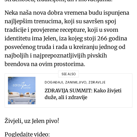
Neka naša nova dobra vremena budu ispunjena
najljepšim trenucima, koji su savršen spoj
tradicije i provjerene recepture, koji u svom
identitetu ima Jelen, iza kojeg stoji 266 godina
posvećenog truda i rada u kreiranju jednog od
najboljih i najprepoznatljivijih pivskih
brendova na ovim prostorima.
SEE ALSO
DOGAĐAJI
,
ZANIMLJIVO
,
ZDRAVLJE
ZDRAVIJA SUMMIT: Kako živjeti
duže, ali i zdravije
Živjeli, uz Jelen pivo!
Pogledajte video: