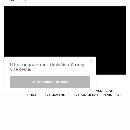
Ultra magazin koristi kolačiće. Saznaj
više
ovdje
.
I ACCEPT USE OF COOKIES
TAGS
JELEN PIVO
MOLSON COORS BH
PIVO
PIVSKI BREND
ULTRA
ULTRA MAGAZIN
ULTRA ZANIMLJIVO
ZANIMLJIVO
SHARE
TWEET