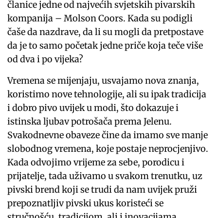
članice jedne od najvećih svjetskih pivarskih
kompanija – Molson Coors. Kada su podigli
čaše da nazdrave, da li su mogli da pretpostave
da je to samo početak jedne priče koja teče više
od dva i po vijeka?
Vremena se mijenjaju, usvajamo nova znanja,
koristimo nove tehnologije, ali su ipak tradicija
i dobro pivo uvijek u modi, što dokazuje i
istinska ljubav potrošača prema Jelenu.
Svakodnevne obaveze čine da imamo sve manje
slobodnog vremena, koje postaje neprocjenjivo.
Kada odvojimo vrijeme za sebe, porodicu i
prijatelje, tada uživamo u svakom trenutku, uz
pivski brend koji se trudi da nam uvijek pruži
prepoznatljiv pivski ukus koristeći se
stručnošću, tradicijom, ali i inovacijama.