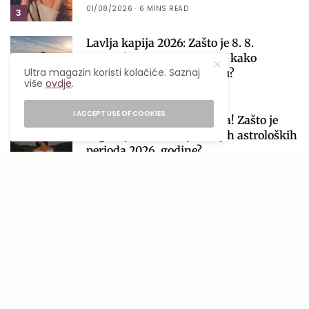
01/08/2026
6 MINS READ
3
Lavlja kapija 2026: Zašto je 8. 8.
najmoćniji datum godine i kako
Ultra magazin koristi kolačiće. Saznaj
iskoristiti njegovu energiju?
više
ovdje
.
4
06/08/2026
4 MINS READ
I ACCEPT USE OF COOKIES
Počinje sezona pomračenja! Zašto je
avgust jedan od najvažnijih astroloških
perioda 2026. godine?
5
04/08/2026
4 MINS READ