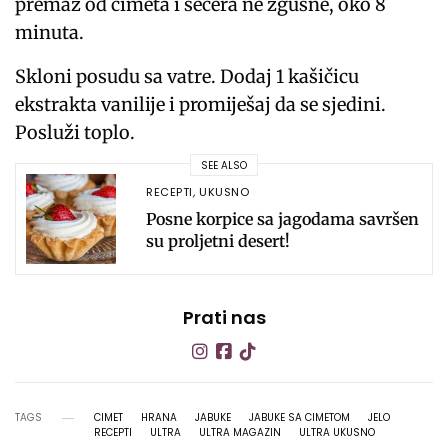
premaz od cimeta i šećera ne zgusne, oko 8
minuta.
Skloni posudu sa vatre. Dodaj 1 kašičicu
ekstrakta vanilije i promiješaj da se sjedini.
Posluži toplo.
SEE ALSO
RECEPTI
,
UKUSNO
Posne korpice sa jagodama savršen
su proljetni desert!
Prati nas
TAGS
CIMET
HRANA
JABUKE
JABUKE SA CIMETOM
JELO
RECEPTI
ULTRA
ULTRA MAGAZIN
ULTRA UKUSNO