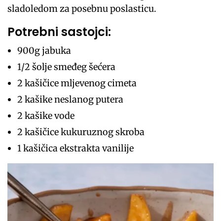
sladoledom za posebnu poslasticu.
Potrebni sastojci:
900g jabuka
1/2 šolje smeđeg šećera
2 kašičice mljevenog cimeta
2 kašike neslanog putera
2 kašike vode
2 kašičice kukuruznog skroba
1 kašičica ekstrakta vanilije