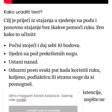
Kako uraditi test?
Cilj je prijeći iz stajanja u sjedenje na podu i
ponovno stajanje bez ikakve pomoći ruku. Evo
kako to učiniti:
Počni stojeći i daj sebi 10 bodova.
Sjedni na pod prekrštenih nogu.
Ustani nazad.
Oduzmi poen svaki put kada koristiš ruku,
koljeno, podlakticu ili stranu noge da si
pomogneš.
Ako možeš sjedati i ustajati bez asistencije,
Ultra magazin koristi kolačiće. Saznaj
postižeš savršenih 10 bodova. Ako uopšte ne
više
ovdje
.
možeš ustati, tvoj rezultat je nula.
I ACCEPT USE OF COOKIES