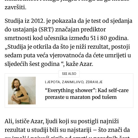
završiti.
Studija iz 2012. je pokazala da je test od sjedanja
do ustajanja (SRT) značajan prediktor
smrtnosti kod učesnika između 51 i 80 godina.
„Studija je otkrila da što je niži rezultat, postoji
sedam puta veća vjerovatnoća da ćete umrijeti u
sljedećih šest godina “, kaže Azar.
SEE ALSO
LJEPOTA
,
ZANIMLJIVO
,
ZDRAVLJE
“Everything shower”: Kad self-care
preraste u maraton pod tušem
Ali, ističe Azar, ljudi koji su postigli najniži
rezultat u studiji bili su najstariji – što znači da