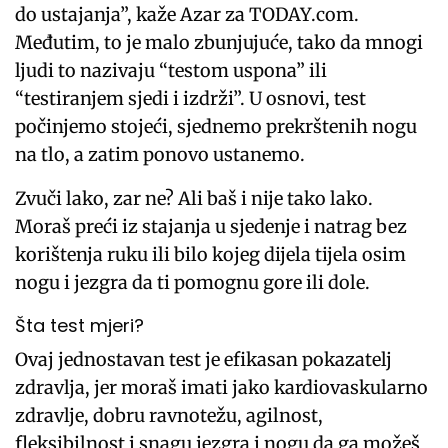
do ustajanja”, kaže Azar za TODAY.com.
Međutim, to je malo zbunjujuće, tako da mnogi
ljudi to nazivaju “testom uspona” ili
“testiranjem sjedi i izdrži”. U osnovi, test
počinjemo stojeći, sjednemo prekrštenih nogu
na tlo, a zatim ponovo ustanemo.
Zvuči lako, zar ne? Ali baš i nije tako lako.
Moraš preći iz stajanja u sjedenje i natrag bez
korištenja ruku ili bilo kojeg dijela tijela osim
nogu i jezgra da ti pomognu gore ili dole.
Šta test mjeri?
Ovaj jednostavan test je efikasan pokazatelj
zdravlja, jer moraš imati jako kardiovaskularno
zdravlje, dobru ravnotežu, agilnost,
fleksibilnost i snagu jezgra i nogu da ga možeš