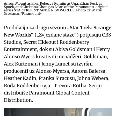
Anson Mount as Pike, Rebecca Romijn as Una, Ethan Peck as
Spock, and Christina Chong as La’an of the Paramount+ original
series STAR TREK: STRANGE NEW WORLDS. Photo Cr: Marni
Grossman/Paramount+
Produkciju za drugu sezonu
„Star Trek: Strange
New Worlds“
(„Zvjezdane staze“) potpisuju CBS
Studios, Secret Hideout i Roddenberry
Entertainment, dok su Akiva Goldsman i Henry
Alonso Myers kreativni menadžeri. Goldsman,
Alex Kurtzman i Jenny Lumet su izvršni
producenti uz Alonso Myersa, Aarona Baiersa,
Heather Kadin, Franka Siracusu, Johna Webera,
Roda Roddenberryja i Trevora Rotha. Seriju
distribuiše Paramount Global Content
Distribution.