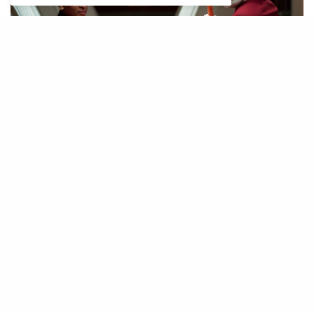
Celia Rose Gooding as Uhura and Bruce Horak as Hemmer of the
Paramount+ original series STAR TREK: STRANGE NEW WORLDS.
Photo Cr: Marni Grossman/Paramount+
Prva sezona „Star Trek: Strange New Worlds“
(„Zvjezdane staze“) je već sada dostupna za
streaming samo na SkyShowtime.
Usluga SkyShowtime je dostupna putem
aplikacije SkyShowtime na uređajima Apple
iOS, tvOS, Android, Android TV, Google