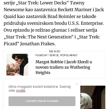
serije „Star Trek: Lower Decks“ Tawny
Newsome kao zastavnica Beckett Mariner i Jack
Quaid kao zastavnik Brad Boimler se takođe
pridružuju svemirskom brodu U.S.S. Enterprise.
Ovu epizodu je režirao glumac i režiser serija
„Star Trek: The Next Generation“ i „Star Trek:
Picard“ Jonathan Frakes.
SEE ALSO
FILMOVI I SERIJE
,
POPULARNO
Margot Robbie i Jacob Elordi u
novom traileru za Wuthering
Heights
Ultra magazin koristi kolačiće. Saznaj
više
ovdje
.
I ACCEPT USE OF COOKIES