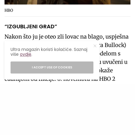
HBO
“IZGUBLJENI GRAD”
Nakon što ju je oteo zli lovac na blago, uspješna
spisateljica ljubavnih romana (Sandra Bullock)
Ultra magazin koristi kolačiće. Saznaj
prisiljena je udružiti se sa svojim modelom s
više
ovdje
.
naslovnice (Channing Tatum) dok su uvučeni u
I ACCEPT USE OF COOKIES
krvavu avanturu u džungli koja se pokaže
čudnijom od fikcije. 6. novembra na HBO 2