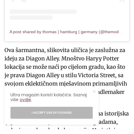
A post shared by thomas | hamburg | germany (@themodernleper)
Ova šarmantna, slikovita uličica je zaslužna za
ideju za Diagon Alley. Mnoštvo Haryy Potter
lokacija se može naći po cijelom gradu, kao što
je prava Diagon Alley u stilu Victoria Street, sa
svojom eklektičnom mješavinom primamljivih
trgovina i blistavih nijansi, kao i Candlemaker
Ultra magazin koristi kolačiće. Saznaj
više
ovdje
.
Row.
Škola Džordža Heriota, spektakularna istorijska
I ACCEPT USE OF COOKIES
ljepotica sa istorijskim školskim zgradama,
nalazi se na korak od obe avenije. Heriot’s i