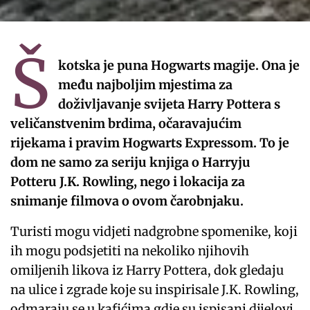
Š
kotska je puna Hogwarts magije. Ona je
među najboljim mjestima za
doživljavanje svijeta Harry Pottera s
veličanstvenim brdima, očaravajućim
rijekama i pravim Hogwarts Expressom. To je
dom ne samo za seriju knjiga o Harryju
Potteru J.K. Rowling, nego i lokacija za
snimanje filmova o ovom čarobnjaku.
Turisti mogu vidjeti nadgrobne spomenike, koji
ih mogu podsjetiti na nekoliko njihovih
omiljenih likova iz Harry Pottera, dok gledaju
na ulice i zgrade koje su inspirisale J.K. Rowling,
odmaraju se u kafićima gdje su ispisani dijelovi