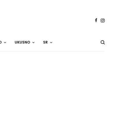
O
UKUSNO
SR