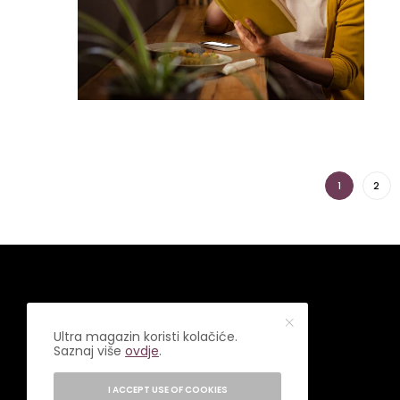
1
2
Ultra magazin koristi kolačiće.
Saznaj više
ovdje
.
I ACCEPT USE OF COOKIES