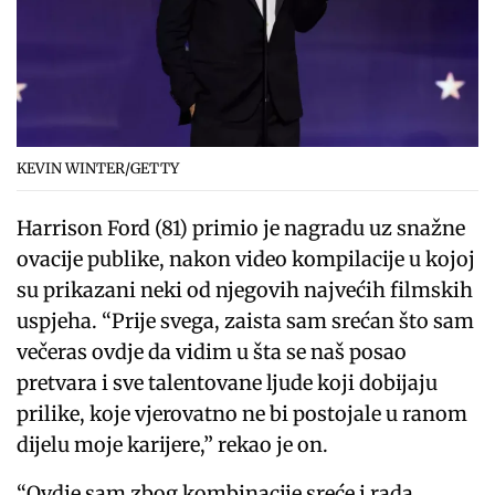
KEVIN WINTER/GETTY
Harrison Ford (81) primio je nagradu uz snažne
ovacije publike, nakon video kompilacije u kojoj
su prikazani neki od njegovih najvećih filmskih
uspjeha. “Prije svega, zaista sam srećan što sam
večeras ovdje da vidim u šta se naš posao
pretvara i sve talentovane ljude koji dobijaju
prilike, koje vjerovatno ne bi postojale u ranom
dijelu moje karijere,” rekao je on.
“Ovdje sam zbog kombinacije sreće i rada