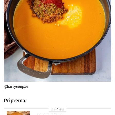
@harrycoop.er
Priprema: ⁣
SEE ALSO