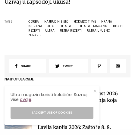
Uživaj u rapsodoji ukusa!
TAGS
ČORBA
HAJRUDIN ŠIŠIĆ
HOKAIDO TIKVE
HRANA
ISHRANA
JELO
LIFESTYLE
LIFESTYLE MAGAZIN
RECEPT
RECEPTI
ULTRA
ULTRA RECEPTI
ULTRA UKUSNO
ZDRAVLJE
SHARE
TWEET
NAJPOPULARNIJE
Mjesečni horoskop za avgust 2026
Ultra magazin koristi kolačiće. Saznaj
više
ovdje
.
obilježiće sezona pomračenja koja
donosi velike preokrete
I ACCEPT USE OF COOKIES
1
05/08/2026
28 MINS READ
Lavlja kapija 2026: Zašto je 8. 8.
najmoćniji datum godine i kako