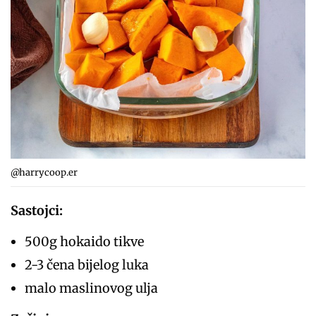
@harrycoop.er
Sastojci:
500g hokaido tikve⁣
2-3 čena bijelog luka ⁣
malo maslinovog ulja ⁣