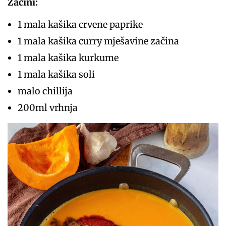
Začini: ⁣
1 mala kašika crvene paprike ⁣
1 mala kašika curry mješavine začina⁣
1 mala kašika kurkume⁣
1 mala kašika soli ⁣
malo chillija ⁣
200ml vrhnja ⁣