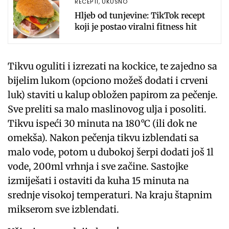
RECEPTI
,
UKUSNO
Hljeb od tunjevine: TikTok recept
koji je postao viralni fitness hit
Tikvu oguliti i izrezati na kockice, te zajedno sa
bijelim lukom (opciono možeš dodati i crveni
luk) staviti u kalup obložen papirom za pečenje.
Sve preliti sa malo maslinovog ulja i posoliti.
Tikvu ispeći 30 minuta na 180°C (ili dok ne
omekša). Nakon pečenja tikvu izblendati sa
malo vode, potom u dubokoj šerpi dodati još 1l
vode, 200ml vrhnja i sve začine. Sastojke
izmiješati i ostaviti da kuha 15 minuta na
srednje visokoj temperaturi. Na kraju štapnim
mikserom sve izblendati. ⁣