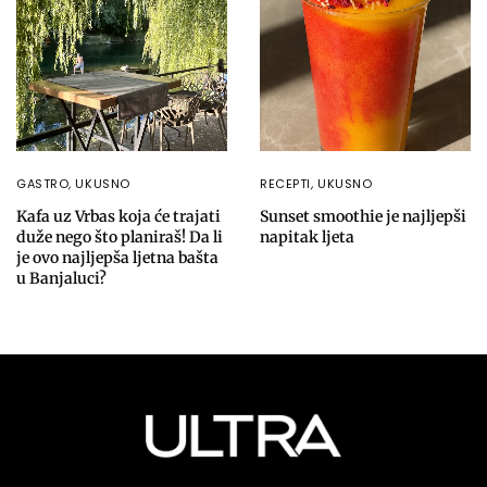
GASTRO
,
UKUSNO
RECEPTI
,
UKUSNO
Kafa uz Vrbas koja će trajati
Sunset smoothie je najljepši
duže nego što planiraš! Da li
napitak ljeta
je ovo najljepša ljetna bašta
u Banjaluci?