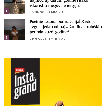
najmoćniji datum godine i kako
iskoristiti njegovu energiju?
4
06/08/2026
4 MINS READ
Počinje sezona pomračenja! Zašto je
avgust jedan od najvažnijih astroloških
perioda 2026. godine?
5
04/08/2026
4 MINS READ