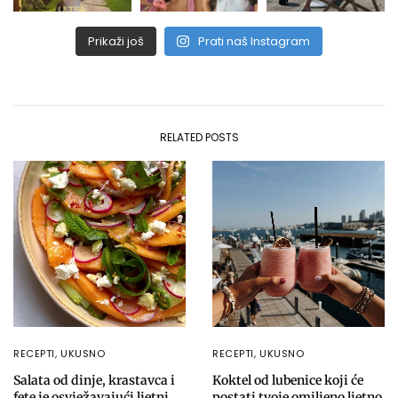
Prikaži još
Prati naš Instagram
RELATED POSTS
RECEPTI
,
UKUSNO
RECEPTI
,
UKUSNO
Salata od dinje, krastavca i
Koktel od lubenice koji će
fete je osvježavajući ljetni
postati tvoje omiljeno ljetno