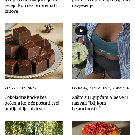
recept koji ćeš pripremati
osvježenje
iznova
RECEPTI
,
UKUSNO
ISHRANA
,
ZANIMLJIVO
,
ZDRAVLJE
Čokoladne kocke bez
Zašto su Egipćani Aloe veru
pečenja koje će postati tvoj
nazvali “biljkom
omiljeni ljetni desert
besmrtnosti”?