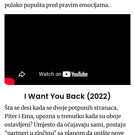
polako popušta pred pravim emocijama.
I Want You Back (2022)
Šta se desi kada se dvoje potpunih stranaca,
Piter i Ema, upozna u trenutku kada su oboje
ostavljeni? Umjesto da očajavaju sami, postaju
“partneri u zločinu” sa planom da unište nove