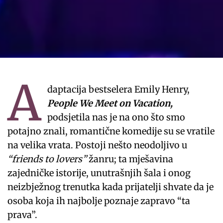
A
daptacija bestselera Emily Henry,
People We Meet on Vacation,
podsjetila nas je na ono što smo
potajno znali, romantične komedije su se vratile
na velika vrata. Postoji nešto neodoljivo u
“friends to lovers”
žanru; ta mješavina
zajedničke istorije, unutrašnjih šala i onog
neizbježnog trenutka kada prijatelji shvate da je
osoba koja ih najbolje poznaje zapravo “ta
prava”.