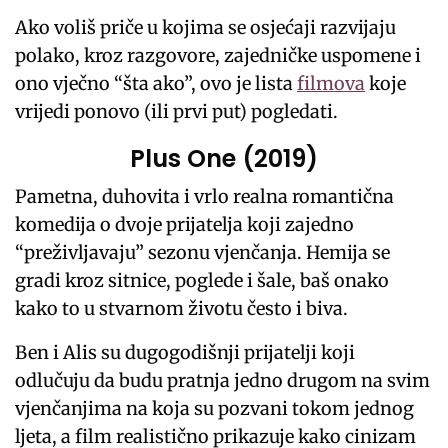
Ako voliš priče u kojima se osjećaji razvijaju
polako, kroz razgovore, zajedničke uspomene i
ono vječno “šta ako”, ovo je lista
filmova
koje
vrijedi ponovo (ili prvi put) pogledati.
Plus One (2019)
Pametna, duhovita i vrlo realna romantična
komedija o dvoje prijatelja koji zajedno
“preživljavaju” sezonu vjenčanja. Hemija se
gradi kroz sitnice, poglede i šale, baš onako
kako to u stvarnom životu često i biva.
Ben i Alis su dugogodišnji prijatelji koji
odlučuju da budu pratnja jedno drugom na svim
vjenčanjima na koja su pozvani tokom jednog
ljeta, a film realistično prikazuje kako cinizam