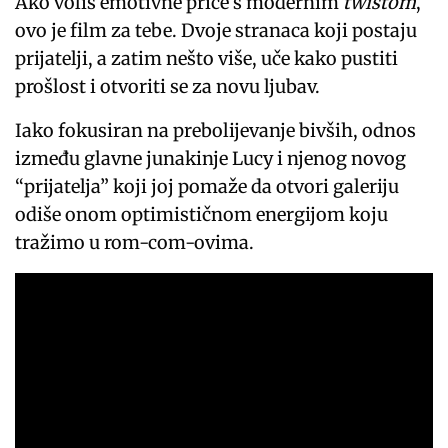
Ako voliš emotivne priče s modernim
twistom
,
ovo je film za tebe. Dvoje stranaca koji postaju
prijatelji, a zatim nešto više, uče kako pustiti
prošlost i otvoriti se za novu ljubav.
Iako fokusiran na prebolijevanje bivših, odnos
između glavne junakinje Lucy i njenog novog
“prijatelja” koji joj pomaže da otvori galeriju
odiše onom optimističnom energijom koju
tražimo u rom-com-ovima.