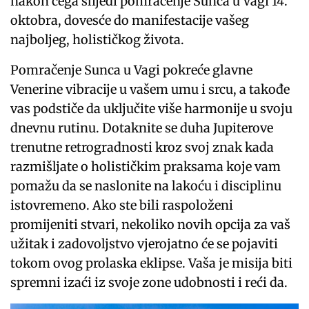
nakon čega slijedi pomračenje Sunca u Vagi 14.
oktobra, dovesće do manifestacije vašeg
najboljeg, holističkog života.
Pomračenje Sunca u Vagi pokreće glavne
Venerine vibracije u vašem umu i srcu, a takođe
vas podstiče da uključite više harmonije u svoju
dnevnu rutinu. Dotaknite se duha Jupiterove
trenutne retrogradnosti kroz svoj znak kada
razmišljate o holističkim praksama koje vam
pomažu da se naslonite na lakoću i disciplinu
istovremeno. Ako ste bili raspoloženi
promijeniti stvari, nekoliko novih opcija za vaš
užitak i zadovoljstvo vjerojatno će se pojaviti
tokom ovog prolaska eklipse. Vaša je misija biti
spremni izaći iz svoje zone udobnosti i reći da.