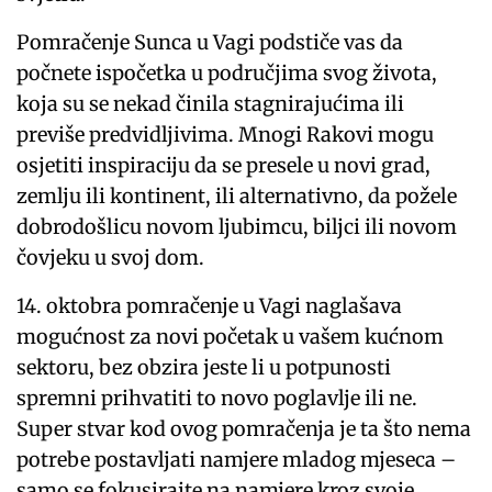
Pomračenje Sunca u Vagi podstiče vas da
počnete ispočetka u područjima svog života,
koja su se nekad činila stagnirajućima ili
previše predvidljivima. Mnogi Rakovi mogu
osjetiti inspiraciju da se presele u novi grad,
zemlju ili kontinent, ili alternativno, da požele
dobrodošlicu novom ljubimcu, biljci ili novom
čovjeku u svoj dom.
14. oktobra pomračenje u Vagi naglašava
mogućnost za novi početak u vašem kućnom
sektoru, bez obzira jeste li u potpunosti
spremni prihvatiti to novo poglavlje ili ne.
Super stvar kod ovog pomračenja je ta što nema
potrebe postavljati namjere mladog mjeseca –
samo se fokusirajte na namjere kroz svoje