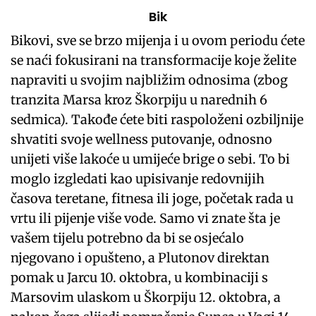
Bik
Bikovi, sve se brzo mijenja i u ovom periodu ćete
se naći fokusirani na transformacije koje želite
napraviti u svojim najbližim odnosima (zbog
tranzita Marsa kroz Škorpiju u narednih 6
sedmica). Takođe ćete biti raspoloženi ozbiljnije
shvatiti svoje wellness putovanje, odnosno
unijeti više lakoće u umijeće brige o sebi. To bi
moglo izgledati kao upisivanje redovnijih
časova teretane, fitnesa ili joge, početak rada u
vrtu ili pijenje više vode. Samo vi znate šta je
vašem tijelu potrebno da bi se osjećalo
njegovano i opušteno, a Plutonov direktan
pomak u Jarcu 10. oktobra, u kombinaciji s
Marsovim ulaskom u Škorpiju 12. oktobra, a