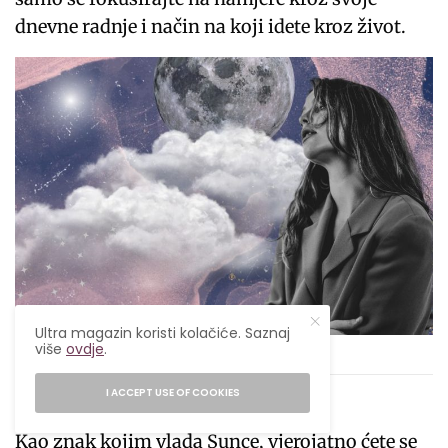
dnevne radnje i način na koji idete kroz život.
Ultra magazin koristi kolačiće. Saznaj
više
ovdje
.
Ultra magazin
I ACCEPT USE OF COOKIES
Lav
Kao znak kojim vlada Sunce, vjerojatno ćete se