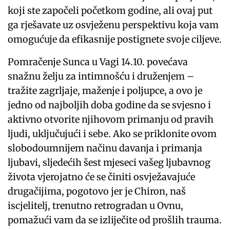
koji ste započeli početkom godine, ali ovaj put
ga rješavate uz osvježenu perspektivu koja vam
omogućuje da efikasnije postignete svoje ciljeve.
Pomračenje Sunca u Vagi 14.10. povećava
snažnu želju za intimnošću i druženjem –
tražite zagrljaje, maženje i poljupce, a ovo je
jedno od najboljih doba godine da se svjesno i
aktivno otvorite njihovom primanju od pravih
ljudi, uključujući i sebe. Ako se priklonite ovom
slobodoumnijem načinu davanja i primanja
ljubavi, sljedećih šest mjeseci vašeg ljubavnog
života vjerojatno će se činiti osvježavajuće
drugačijima, pogotovo jer je Chiron, naš
iscjelitelj, trenutno retrogradan u Ovnu,
pomažući vam da se izliječite od prošlih trauma.