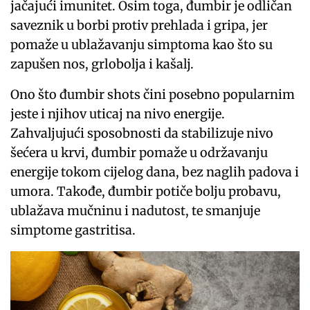
jačajući imunitet. Osim toga, đumbir je odličan
saveznik u borbi protiv prehlada i gripa, jer
pomaže u ublažavanju simptoma kao što su
zapušen nos, grlobolja i kašalj.
Ono što đumbir shots čini posebno popularnim
jeste i njihov uticaj na nivo energije.
Zahvaljujući sposobnosti da stabilizuje nivo
šećera u krvi, đumbir pomaže u održavanju
energije tokom cijelog dana, bez naglih padova i
umora. Takođe, đumbir potiče bolju probavu,
ublažava mučninu i nadutost, te smanjuje
simptome gastritisa.