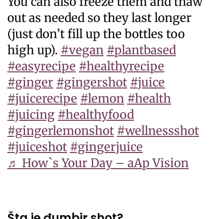
You can also freeze them and thaw
out as needed so they last longer
(just don’t fill up the bottles too
high up).
#vegan
#plantbased
#easyrecipe
#healthyrecipe
#ginger
#gingershot
#juice
#juicerecipe
#lemon
#health
#juicing
#healthyfood
#gingerlemonshot
#wellnessshot
#juiceshot
#gingerjuice
♬ How`s Your Day – aAp Vision
Šta je đumbir shot?