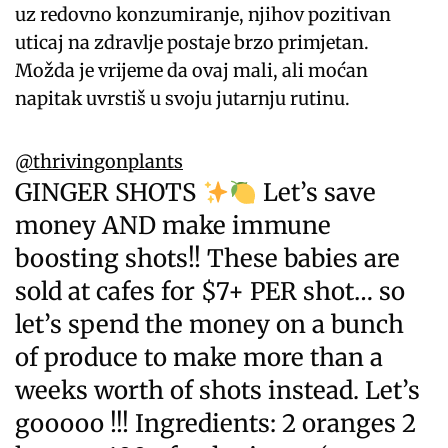
uz redovno konzumiranje, njihov pozitivan
uticaj na zdravlje postaje brzo primjetan.
Možda je vrijeme da ovaj mali, ali moćan
napitak uvrstiš u svoju jutarnju rutinu.
@thrivingonplants
GINGER SHOTS
Let’s save
money AND make immune
boosting shots!! These babies are
sold at cafes for $7+ PER shot… so
let’s spend the money on a bunch
of produce to make more than a
weeks worth of shots instead. Let’s
gooooo !!! Ingredients: 2 oranges 2