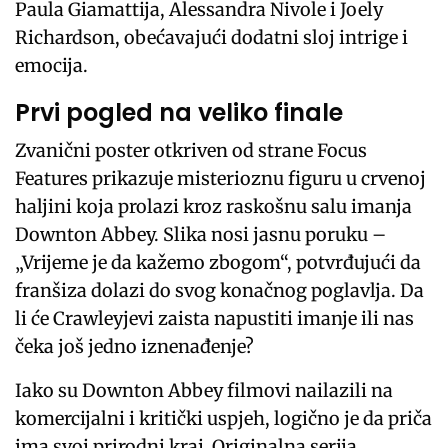
Paula Giamattija, Alessandra Nivole i Joely
Richardson, obećavajući dodatni sloj intrige i
emocija.
Prvi pogled na veliko finale
Zvanični poster otkriven od strane Focus
Features prikazuje misterioznu figuru u crvenoj
haljini koja prolazi kroz raskošnu salu imanja
Downton Abbey. Slika nosi jasnu poruku –
„Vrijeme je da kažemo zbogom“, potvrđujući da
franšiza dolazi do svog konačnog poglavlja. Da
li će Crawleyjevi zaista napustiti imanje ili nas
čeka još jedno iznenađenje?
Iako su Downton Abbey filmovi nailazili na
komercijalni i kritički uspjeh, logično je da priča
ima svoj prirodni kraj. Originalna serija