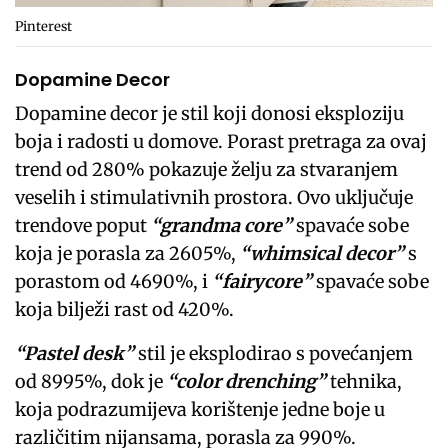
Pinterest
Dopamine Decor
Dopamine decor je stil koji donosi eksploziju
boja i radosti u domove. Porast pretraga za ovaj
trend od 280% pokazuje želju za stvaranjem
veselih i stimulativnih prostora. Ovo uključuje
trendove poput
“grandma core”
spavaće sobe
koja je porasla za 2605%,
“whimsical decor”
s
porastom od 4690%, i
“fairycore”
spavaće sobe
koja bilježi rast od 420%.
“Pastel desk”
stil je eksplodirao s povećanjem
od 8995%, dok je
“color drenching”
tehnika,
koja podrazumijeva korištenje jedne boje u
različitim nijansama, porasla za 990%.