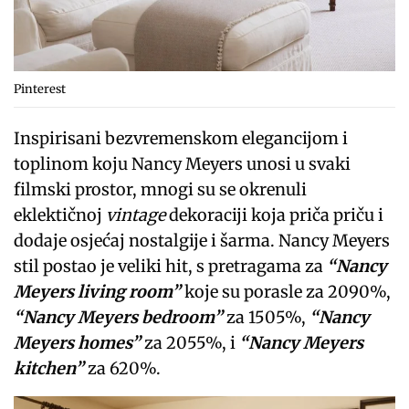
Pinterest
Inspirisani bezvremenskom elegancijom i
toplinom koju Nancy Meyers unosi u svaki
filmski prostor, mnogi su se okrenuli
eklektičnoj
vintage
dekoraciji koja priča priču i
dodaje osjećaj nostalgije i šarma. Nancy Meyers
stil postao je veliki hit, s pretragama za
“Nancy
Meyers living room”
koje su porasle za 2090%,
“Nancy Meyers bedroom”
za 1505%,
“Nancy
Meyers homes”
za 2055%, i
“Nancy Meyers
kitchen”
za 620%.