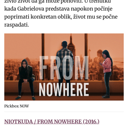
živio život da ga može ponoviti. U trenutku
kada Gabrielova predstava napokon počinje
poprimati konkretan oblik, život mu se počne
raspadati.
Pickbox NOW
NIOTKUDA / FROM NOWHERE (2016.)