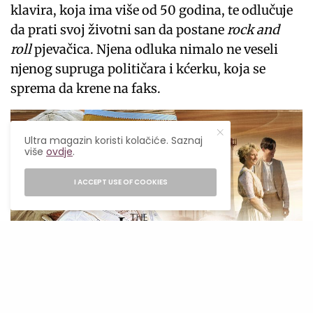
klavira, koja ima više od 50 godina, te odlučuje
da prati svoj životni san da postane
rock and
roll
pjevačica. Njena odluka nimalo ne veseli
njenog supruga političara i kćerku, koja se
sprema da krene na faks.
Ultra magazin koristi kolačiće. Saznaj
više
ovdje
.
I ACCEPT USE OF COOKIES
Pickbox NOW