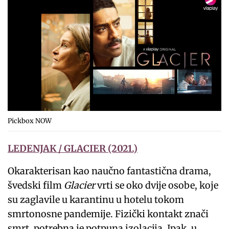
Pickbox NOW
LEDENJAK / GLACIER (2021.)
Okarakterisan kao naučno fantastična drama,
švedski film
Glacier
vrti se oko dvije osobe, koje
su zaglavile u karantinu u hotelu tokom
smrtonosne pandemije. Fizički kontakt znači
smrt, potrebna je potpuna izolacija. Ipak, u