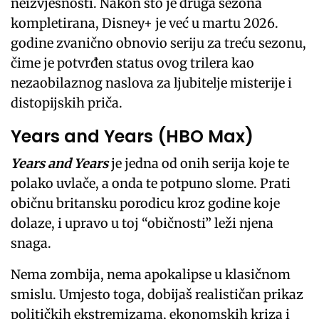
neizvjesnosti. Nakon što je druga sezona
kompletirana, Disney+ je već u martu 2026.
godine zvanično obnovio seriju za treću sezonu,
čime je potvrđen status ovog trilera kao
nezaobilaznog naslova za ljubitelje misterije i
distopijskih priča.
Years and Years (HBO Max)
Years and Years
je jedna od onih serija koje te
polako uvlače, a onda te potpuno slome. Prati
običnu britansku porodicu kroz godine koje
dolaze, i upravo u toj “običnosti” leži njena
snaga.
Nema zombija, nema apokalipse u klasičnom
smislu. Umjesto toga, dobijaš realističan prikaz
političkih ekstremizama, ekonomskih kriza i