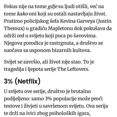
Fokus nije na tome
gdje
su ljudi otišli, već na
tome
kako
oni koji su ostali nastavljaju život.
Pratimo policijskog šefa Kevina Garveya (Justin
Theroux) u gradiću Mapletonu dok pokušava da
održi red u svijetu koji puca po šavovima.
Njegova porodica je rastrgnuta, a društvo se
suočava sa usponom bizarnih kultova.
Svijet se završio, ali život nije stao. To je
tragedija i ljepota serije The Leftovers.
3% (Netflix)
U svijetu ove serije, društvo je brutalno
podijeljeno: samo 3% populacije može proći
testove i živjeti u savršenom svijetu. Ova serija
te drži na ivici zbog psiholoških igara,