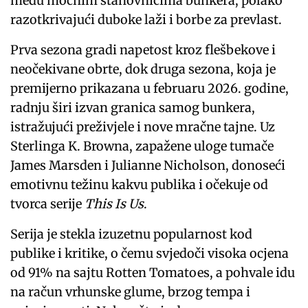
među moćnim stanovnicima bunkera, polako
razotkrivajući duboke laži i borbe za prevlast.
Prva sezona gradi napetost kroz flešbekove i
neočekivane obrte, dok druga sezona, koja je
premijerno prikazana u februaru 2026. godine,
radnju širi izvan granica samog bunkera,
istražujući preživjele i nove mračne tajne. Uz
Sterlinga K. Browna, zapažene uloge tumače
James Marsden i Julianne Nicholson, donoseći
emotivnu težinu kakvu publika i očekuje od
tvorca serije
This Is Us
.
Serija je stekla izuzetnu popularnost kod
publike i kritike, o čemu svjedoči visoka ocjena
od 91% na sajtu Rotten Tomatoes, a pohvale idu
na račun vrhunske glume, brzog tempa i