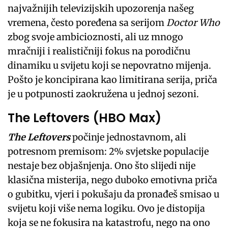
najvažnijih televizijskih upozorenja našeg
vremena, često poređena sa serijom
Doctor Who
zbog svoje ambicioznosti, ali uz mnogo
mračniji i realističniji fokus na porodičnu
dinamiku u svijetu koji se nepovratno mijenja.
Pošto je koncipirana kao limitirana serija, priča
je u potpunosti zaokružena u jednoj sezoni.
The Leftovers (HBO Max)
The Leftovers
počinje jednostavnom, ali
potresnom premisom: 2% svjetske populacije
nestaje bez objašnjenja. Ono što slijedi nije
klasična misterija, nego duboko emotivna priča
o gubitku, vjeri i pokušaju da pronađeš smisao u
svijetu koji više nema logiku. Ovo je distopija
koja se ne fokusira na katastrofu, nego na ono