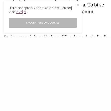
mogao biti osoba bez samopouzdanja. To bi se
Ultra magazin koristi kolačiće. Saznaj
zauzvrat moglo pokazati problematičnim
više
ovdje
.
kasnije u vezi.
I ACCEPT USE OF COOKIES
Jednostrani razgovori
Prvi sastanak je najbolja prilika da se dvoje ljudi
upozna. Međutim, ako druga strana provede
cijelo veče dijeleći svoju životnu priču, možda je
zaokupljena samom sobom. Nasuprot tome,
ako osoba samo postavlja pitanja, pripazi! Iako
se potencijalni partner možda samo osjeća
nervozno, potrudi se da održiš uravnotežen
razgovor, tako da oboje možete naučiti nešto
jedno o drugom.
Ako druga strana izbjegava sva tvoja pitanja,
moguće je da skriva neke važne detalje od tebe.