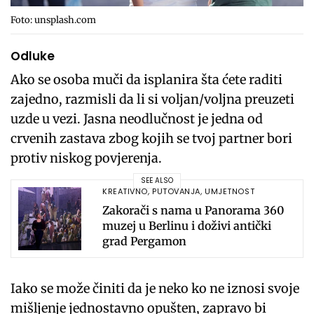
Foto: unsplash.com
Odluke
Ako se osoba muči da isplanira šta ćete raditi
zajedno, razmisli da li si voljan/voljna preuzeti
uzde u vezi. Jasna neodlučnost je jedna od
crvenih zastava zbog kojih se tvoj partner bori
protiv niskog povjerenja.
SEE ALSO
KREATIVNO
,
PUTOVANJA
,
UMJETNOST
Zakorači s nama u Panorama 360
muzej u Berlinu i doživi antički
grad Pergamon
Iako se može činiti da je neko ko ne iznosi svoje
mišljenje jednostavno opušten, zapravo bi