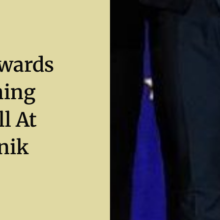
Awards
hing
l At
nik