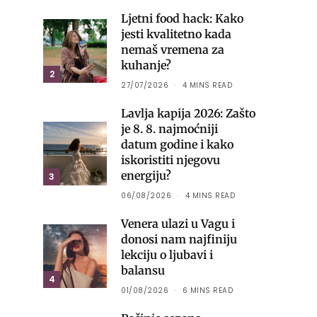
Ljetni food hack: Kako
jesti kvalitetno kada
nemaš vremena za
kuhanje?
2
27/07/2026
4 MINS READ
Lavlja kapija 2026: Zašto
je 8. 8. najmoćniji
datum godine i kako
iskoristiti njegovu
energiju?
3
06/08/2026
4 MINS READ
Venera ulazi u Vagu i
donosi nam najfiniju
lekciju o ljubavi i
balansu
4
01/08/2026
6 MINS READ