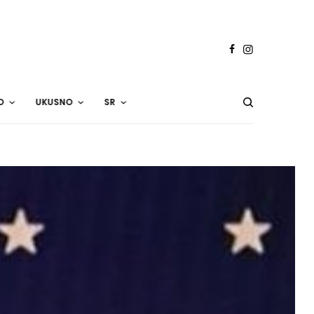
O
UKUSNO
SR