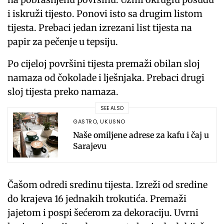
i iskruži tijesto. Ponovi isto sa drugim listom
tijesta. Prebaci jedan izrezani list tijesta na
papir za pečenje u tepsiju.
Po cijeloj površini tijesta premaži obilan sloj
namaza od čokolade i lješnjaka. Prebaci drugi
sloj tijesta preko namaza.
SEE ALSO
GASTRO
,
UKUSNO
Naše omiljene adrese za kafu i čaj u
Sarajevu
Čašom odredi sredinu tijesta. Izreži od sredine
do krajeva 16 jednakih trokutića. Premaži
jajetom i pospi šećerom za dekoraciju. Uvrni