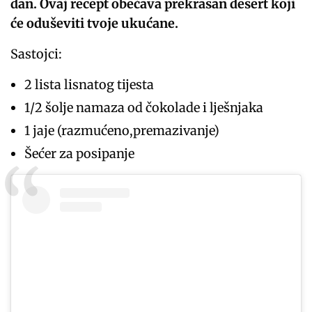
dan. Ovaj recept obećava prekrasan desert koji
će oduševiti tvoje ukućane.
Sastojci:
2 lista lisnatog tijesta
1/2 šolje namaza od čokolade i lješnjaka
1 jaje (razmućeno,premazivanje)
Šećer za posipanje