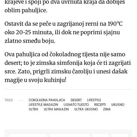
krajeve i spoji po dva uvrnuta kraja da dobiješ
oblim pahuljice.
Ostavit da se peče u zagrijanoj rerni na 190°C
oko 20-25 minuta, ili dok ne poprimi sjajnu
zlatno smeđu boju.
Ova pahuljica od čokoladnog tijesta nije samo
desert; to je zimska simfonija koja će ti zagrijati
srce. Zato, prigrli zimsku čaroliju i unesi dašak
magije u svoju kuhinju!
TAGS
ČOKOLADNA PAHULJICA
DESERT
LIFESTYLE
LIFESTYLE MAGAZIN
LISNATO TIJESTO
RECEPTI
UKUSNO
ULTRA
ULTRA MAGAZIN
ULTRA UKUSNO
ZIMA