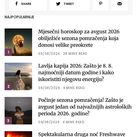
SHARE
TWEET
NAJPOPULARNIJE
Mjesečni horoskop za avgust 2026
obilježiće sezona pomračenja koja
donosi velike preokrete
1
05/08/2026
28 MINS READ
Lavlja kapija 2026: Zašto je 8. 8.
najmoćniji datum godine i kako
iskoristiti njegovu energiju?
2
06/08/2026
4 MINS READ
Počinje sezona pomračenja! Zašto je
avgust jedan od najvažnijih astroloških
perioda 2026. godine?
3
04/08/2026
4 MINS READ
Spektakularna druga noć Freshwave