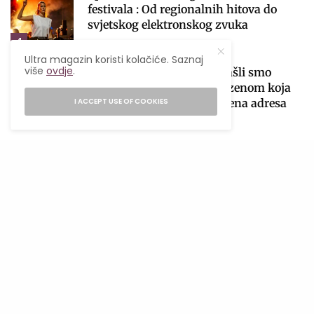
festivala : Od regionalnih hitova do
svjetskog elektronskog zvuka
4
08/08/2026
3 MINS READ
Ultra magazin koristi kolačiće. Saznaj
više
ovdje
.
Nadomak Banjaluke pronašli smo
ljetnu escape lokaciju s bazenom koja
I ACCEPT USE OF COOKIES
će postati tvoja nova omiljena adresa
5
04/08/2026
2 MINS READ