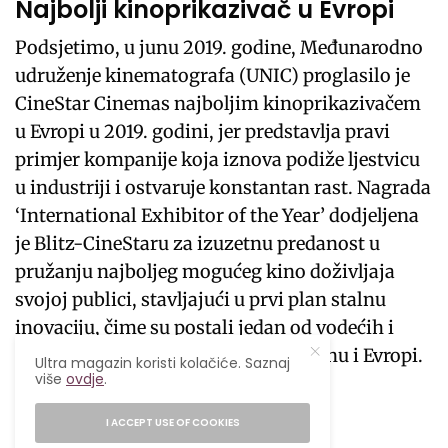
Najbolji kinoprikazivač u Evropi
Podsjetimo, u junu 2019. godine, Međunarodno
udruženje kinematografa (UNIC) proglasilo je
CineStar Cinemas najboljim kinoprikazivačem
u Evropi u 2019. godini, jer predstavlja pravi
primjer kompanije koja iznova podiže ljestvicu
u industriji i ostvaruje konstantan rast. Nagrada
‘International Exhibitor of the Year’ dodjeljena
je Blitz-CineStaru za izuzetnu predanost u
pružanju najboljeg mogućeg kino doživljaja
svojoj publici, stavljajući u prvi plan stalnu
inovaciju, čime su postali jedan od vodećih i
najbrže rastućih kino lanaca u regionu i Evropi.
Ultra magazin koristi kolačiće. Saznaj
više
ovdje
.
Prati nas
I ACCEPT USE OF COOKIES