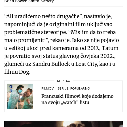
Brian Bowen Smith, Variety
“Ali uradićemo nešto drugačije”, nastavio je,
napominjući da je originalni film uključivao
problematične stereotipe. “Mislim da to treba
malo promijeniti”, rekao je. Iako se nije pojavio
u velikoj ulozi pred kamerama od 2017., Tatum
je povratio svoj status glavnog čovjeka 2022.,
glumeći uz Sandru Bullock u Lost City, kao i u
filmu Dog.
SEE ALSO
FILMOVI I SERIJE
,
POPULARNO
Francuski filmovi koje dodajemo
na svoju „watch” listu