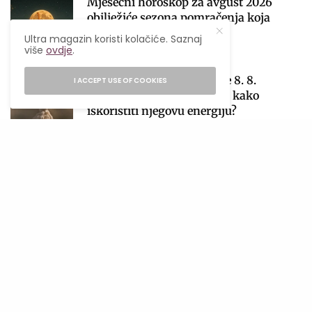
Mjesečni horoskop za avgust 2026
obilježiće sezona pomračenja koja
donosi velike preokrete
Ultra magazin koristi kolačiće. Saznaj
1
više
ovdje
.
05/08/2026
28 MINS READ
Lavlja kapija 2026: Zašto je 8. 8.
I ACCEPT USE OF COOKIES
najmoćniji datum godine i kako
iskoristiti njegovu energiju?
2
06/08/2026
4 MINS READ
Počinje sezona pomračenja! Zašto je
avgust jedan od najvažnijih astroloških
perioda 2026. godine?
3
04/08/2026
4 MINS READ
Ljetni food hack: Kako jesti kvalitetno
kada nemaš vremena za kuhanje?
27/07/2026
4 MINS READ
4