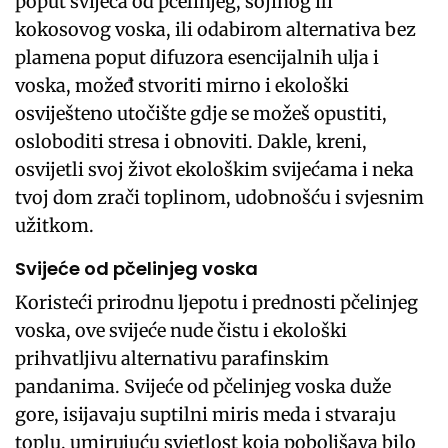
poput svijeća od pčelinjeg, sojinog ili
kokosovog voska, ili odabirom alternativa bez
plamena poput difuzora esencijalnih ulja i
voska, možeđ stvoriti mirno i ekološki
osviješteno utočište gdje se možeš opustiti,
osloboditi stresa i obnoviti. Dakle, kreni,
osvijetli svoj život ekološkim svijećama i neka
tvoj dom zrači toplinom, udobnošću i svjesnim
užitkom.
Svijeće od pčelinjeg voska
Koristeći prirodnu ljepotu i prednosti pčelinjeg
voska, ove svijeće nude čistu i ekološki
prihvatljivu alternativu parafinskim
pandanima. Svijeće od pčelinjeg voska duže
gore, isijavaju suptilni miris meda i stvaraju
toplu, umirujuću svjetlost koja poboljšava bilo