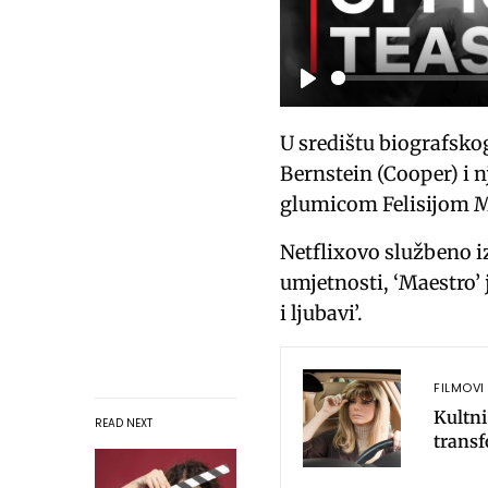
P
l
U središtu biografsko
a
Bernstein (Cooper) i 
y
glumicom Felisijom M
Netflixovo službeno i
umjetnosti, ‘Maestro’ 
i ljubavi’.
FILMOVI 
Kultni
READ NEXT
transf