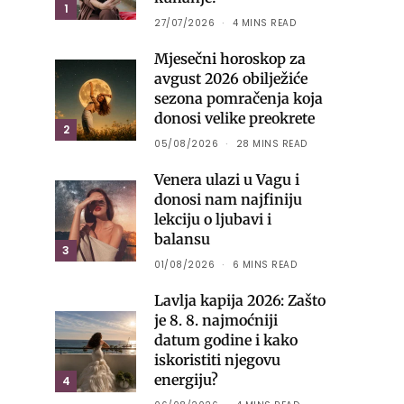
1
27/07/2026
4 MINS READ
Mjesečni horoskop za
avgust 2026 obilježiće
sezona pomračenja koja
donosi velike preokrete
2
05/08/2026
28 MINS READ
Venera ulazi u Vagu i
donosi nam najfiniju
lekciju o ljubavi i
balansu
3
01/08/2026
6 MINS READ
Lavlja kapija 2026: Zašto
je 8. 8. najmoćniji
datum godine i kako
iskoristiti njegovu
energiju?
4