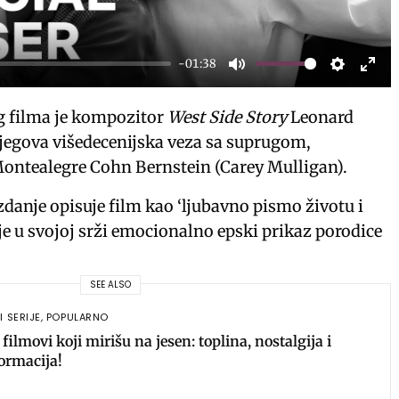
a
y
-01:38
M
S
E
u
e
n
g filma je kompozitor
West Side Story
Leonard
t
t
t
njegova višedecenijska veza sa suprugom,
e
t
e
ontealegre Cohn Bernstein (Carey Mulligan).
i
r
zdanje opisuje film kao ‘ljubavno pismo životu i
n
f
je u svojoj srži emocionalno epski prikaz porodice
g
u
s
l
SEE ALSO
l
I SERIJE
,
POPULARNO
s
 filmovi koji mirišu na jesen: toplina, nostalgija i
c
ormacija!
r