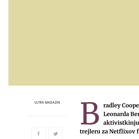
B
ULTRA MAGAZIN
radley Coope
Leonarda Ber
aktivistkinj
trejleru za Netflixov 