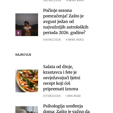
06/08/2026
4 MINS READ
Počinje sezona
pomračenja! Zašto je
avgust jedan od
najvažnijih astroloških
perioda 2026. godine?
5
04/08/2026
4 MINS READ
NAJNOVIJE
Salata od dinje,
krastavca i fete je
osvježavajući ljetni
recept koji ćeš
pripremati iznova
07/08/2026
1 MIN READ
Psihologija uređenja
doma: Zašto je važno da