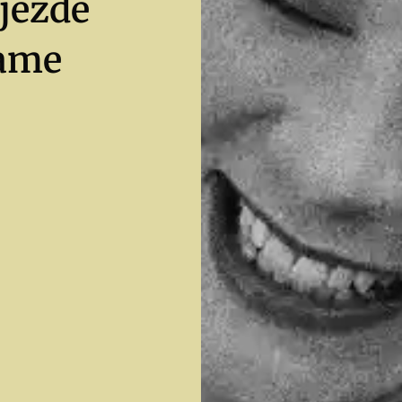
ijezde
rame