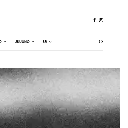
O
UKUSNO
SR