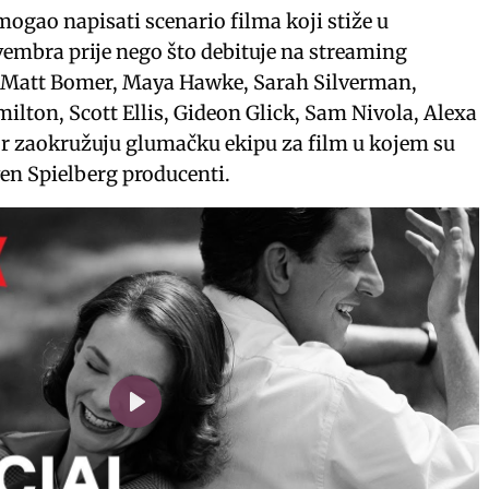
mogao napisati scenario filma koji stiže u
embra prije nego što debituje na streaming
. Matt Bomer, Maya Hawke, Sarah Silverman,
ilton, Scott Ellis, Gideon Glick, Sam Nivola, Alexa
r zaokružuju glumačku ekipu za film u kojem su
ven Spielberg producenti.
P
l