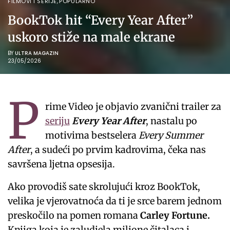
FILMOVI I SERIJE
,
POPULARNO
BookTok hit “Every Year After”
uskoro stiže na male ekrane
BY
ULTRA MAGAZIN
23/05/2026
P
rime Video je objavio zvanični trailer za
seriju
Every Year After
, nastalu po
motivima bestselera
Every Summer
After
, a sudeći po prvim kadrovima, čeka nas
savršena ljetna opsesija.
Ako provodiš sate skrolujući kroz BookTok,
velika je vjerovatnoća da ti je srce barem jednom
preskočilo na pomen romana
Carley Fortune.
Knjiga koja je zaludjela milione čitalaca i