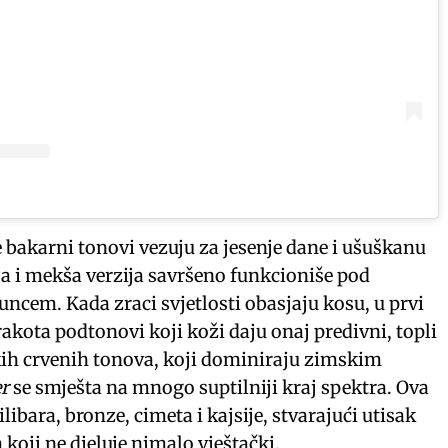
e bakarni tonovi vezuju za jesenje dane i ušuškanu
ja i mekša verzija savršeno funkcioniše pod
suncem. Kada zraci svjetlosti obasjaju kosu, u prvi
erakota podtonovi koji koži daju onaj predivni, topli
arkih crvenih tonova, koji dominiraju zimskim
er
se smješta na mnogo suptilniji kraj spektra. Ova
ilibara, bronze, cimeta i kajsije, stvarajući utisak
 koji ne djeluje nimalo vještački.