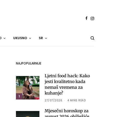
O
UKUSNO
SR
NAJPOPULARNIJE
Ljetni food hack: Kako
jesti kvalitetno kada
nemaš vremena za
kuhanje?
1
27/07/2026
4 MINS READ
Mjesečni horoskop za
avgust 2026 obilježiće