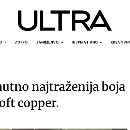
O
ASTRO
ZANIMLJIVO
INSPIRATIVNO
KREATIVN
enutno najtraženija boja
oft copper.