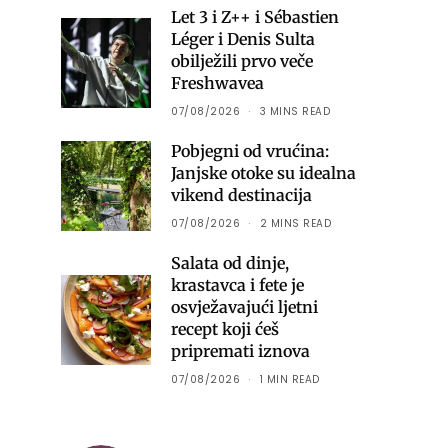
Let 3 i Z++ i Sébastien
Léger i Denis Sulta
obilježili prvo veče
Freshwavea
07/08/2026
3 MINS READ
Pobjegni od vrućina:
Janjske otoke su idealna
vikend destinacija
07/08/2026
2 MINS READ
Salata od dinje,
krastavca i fete je
osvježavajući ljetni
recept koji ćeš
pripremati iznova
07/08/2026
1 MIN READ