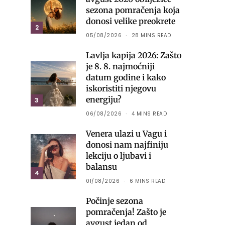
sezona pomračenja koja
donosi velike preokrete
2
05/08/2026
28 MINS READ
Lavlja kapija 2026: Zašto
je 8. 8. najmoćniji
datum godine i kako
iskoristiti njegovu
energiju?
3
06/08/2026
4 MINS READ
Venera ulazi u Vagu i
donosi nam najfiniju
lekciju o ljubavi i
balansu
4
01/08/2026
6 MINS READ
Počinje sezona
pomračenja! Zašto je
avgust jedan od