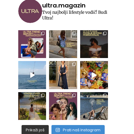
ultra.magazin
Tvoj najbolji lifestyle vodič! Budi
Ultra!
Prikaži još
Prati naš Instagram