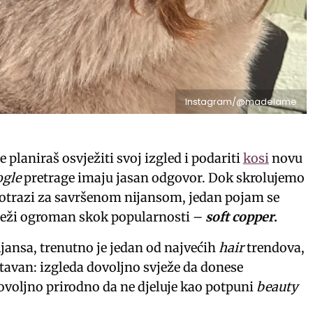
Instagram/@madelame
 planiraš osvježiti svoj izgled i podariti
kosi
novu
gle
pretrage imaju jasan odgovor. Dok skrolujemo
otrazi za savršenom nijansom, jedan pojam se
ilježi ogroman skok popularnosti –
soft copper
.
jansa, trenutno je jedan od najvećih
hair
trendova,
stavan: izgleda dovoljno svježe da donese
dovoljno prirodno da ne djeluje kao potpuni
beauty