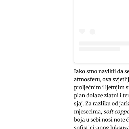
Iako smo navikli da s
atmosferu, ova svjetli
proljećnim i ljetnjim 
plan dolaze zlatni i t
sjaj. Za razliku od j
mjesecima,
soft copp
boja u sebi nosi note ć
sofisticiranog luksuza