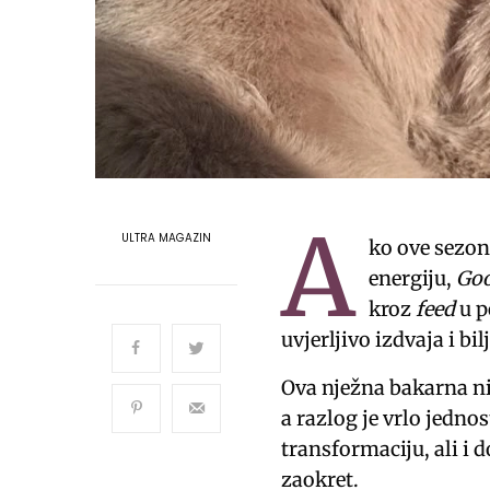
A
ULTRA MAGAZIN
ko ove sezone
energiju,
Goo
kroz
feed
u p
uvjerljivo izdvaja i b
Ova nježna bakarna ni
a razlog je vrlo jedno
transformaciju, ali i 
zaokret.