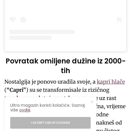
Povratak omiljene dužine iz 2000-
tih
Nostalgija je ponovo uradila svoje, a
kapri hlače
(
“Capri”
) su se transformisale iz rizičnog
trenda u apsolutni
must-have
sezone uz rast
Ultra magazin koristi kolačiće. Saznaj
pretraga od
475%
. Ako si bila skeptična, vrijeme
više
ovdje
.
je da pogledaš kako ih kombinuju modne
insajderke. Tajna je u tome da se odmakneš od
I ACCEPT USE OF COOKIES
sportskog konteksta i uneseš ih u zonu čistog