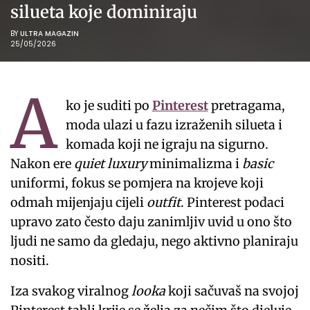
silueta koje dominiraju
BY
ULTRA MAGAZIN
25/05/2026
A
ko je suditi po
Pinterest
pretragama,
moda ulazi u fazu izraženih silueta i
komada koji ne igraju na sigurno.
Nakon ere
quiet luxury
minimalizma i
basic
uniformi, fokus se pomjera na krojeve koji
odmah mijenjaju cijeli
outfit
. Pinterest podaci
upravo zato često daju zanimljiv uvid u ono što
ljudi ne samo da gledaju, nego aktivno planiraju
nositi.
Iza svakog viralnog
looka
koji sačuvaš na svojoj