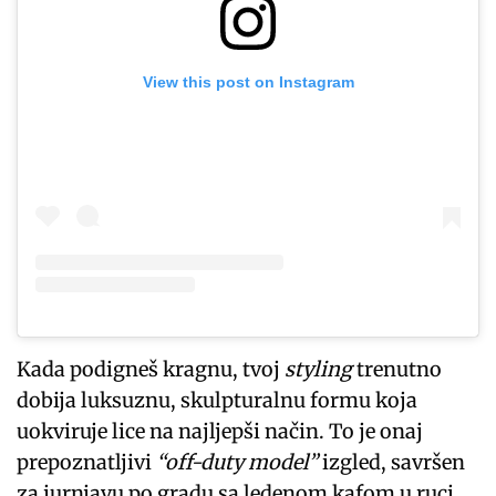
View this post on Instagram
Kada podigneš kragnu, tvoj
styling
trenutno
dobija luksuznu, skulpturalnu formu koja
uokviruje lice na najljepši način. To je onaj
prepoznatljivi
“off-duty model”
izgled, savršen
za jurnjavu po gradu sa ledenom kafom u ruci,