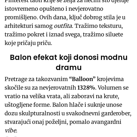
Pinterest tabli krije se želja za nečim što djeluje
istovremeno opušteno i nevjerovatno
promišljeno. Ovih dana, ključ dobrog stila je u
arhitekturi samog
outfita
. Tražimo teksturu,
tražimo pokret i iznad svega, tražimo siluete
koje pričaju priču.
Balon efekat koji donosi modnu
dramu
Pretrage za takozvanim
“Balloon”
krojevima
skočile su za nevjerovatnih
1328%
. Volumen se
vratio na velika vrata, ali zaboravi na krute,
uštogljene forme. Balon hlače i suknje unose
dozu skulpturalnosti u svakodnevni garderober,
stvarajući onaj poželjni, pomalo avangardni
vibe
.