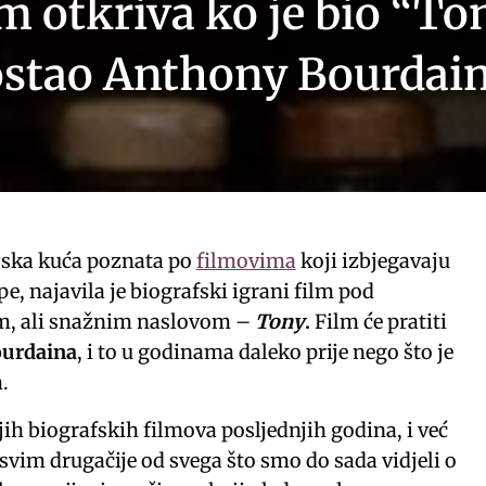
lm otkriva ko je bio “To
postao Anthony Bourdai
jska kuća poznata po
filmovima
koji izbjegavaju
upe, najavila je biografski igrani film pod
m, ali snažnim naslovom –
Tony
.
Film će pratiti
ourdaina
, i to u godinama daleko prije nego što je
.
ih biografskih filmova posljednjih godina, i već
svim drugačije od svega što smo do sada vidjeli o