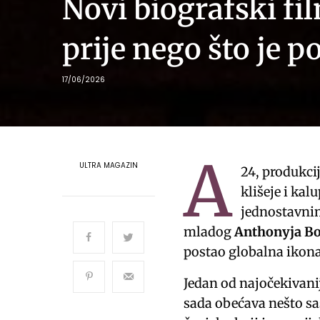
Novi biografski fi
prije nego što je 
17/06/2026
A
ULTRA MAGAZIN
24, produkci
klišeje i kal
jednostavni
mladog
Anthonyja B
postao globalna ikona
Jedan od najočekivanij
sada obećava nešto sa