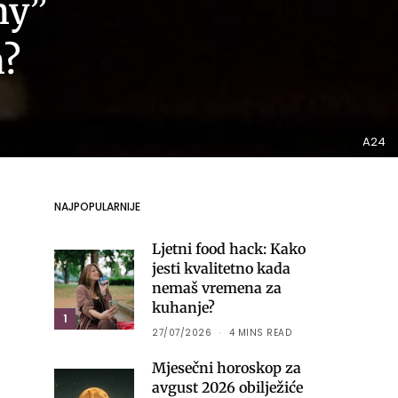
ny”
n?
A24
NAJPOPULARNIJE
Ljetni food hack: Kako
jesti kvalitetno kada
nemaš vremena za
kuhanje?
1
27/07/2026
4 MINS READ
Mjesečni horoskop za
avgust 2026 obilježiće