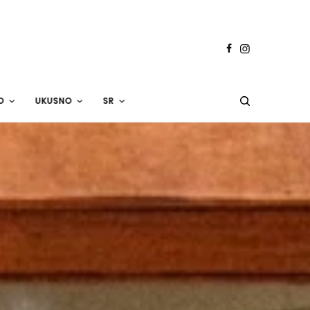
O
UKUSNO
SR