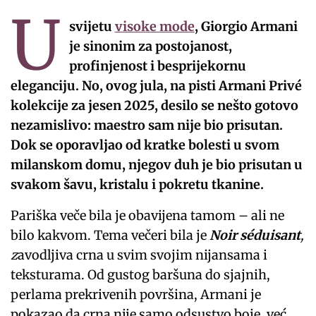
U
svijetu
visoke mode
, Giorgio Armani
je sinonim za postojanost,
profinjenost i besprijekornu
eleganciju. No, ovog jula, na pisti Armani Privé
kolekcije za jesen 2025, desilo se nešto gotovo
nezamislivo: maestro sam nije bio prisutan.
Dok se oporavljao od kratke bolesti u svom
milanskom domu, njegov duh je bio prisutan u
svakom šavu, kristalu i pokretu tkanine.
Pariška veče bila je obavijena tamom – ali ne
bilo kakvom. Tema večeri bila je
Noir séduisant
,
z
avodljiva crna u svim svojim nijansama i
teksturama. Od gustog baršuna do sjajnih,
perlama prekrivenih površina, Armani je
pokazao da crna nije samo odsustvo boje, već