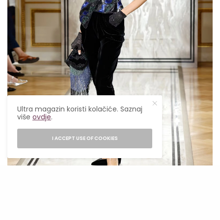
Ultra magazin koristi kolačiće. Saznaj
više
ovdje
.
I ACCEPT USE OF COOKIES
Estrop/Getty Images