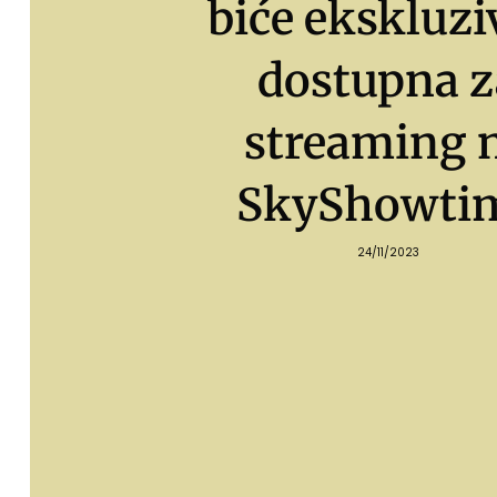
biće ekskluz
dostupna z
streaming 
SkyShowti
24/11/2023