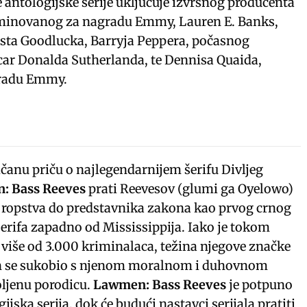
antologijske serije uključuje izvršnog producenta
minovanog za nagradu Emmy, Lauren E. Banks,
esta Goodlucka, Barryja Peppera, počasnog
car Donalda Sutherlanda, te Dennisa Quaida,
radu Emmy.
ičanu priču o najlegendarnijem šerifu Divljeg
: Bass Reeves
prati Reevesov (glumi ga Oyelowo)
d ropstva do predstavnika zakona kao prvog crnog
rifa zapadno od Mississippija. Iako je tokom
 više od 3.000 kriminalaca, težina njegove značke
on se sukobio s njenom moralnom i duhovnom
ljenu porodicu.
Lawmen: Bass Reeves
je potpuno
jska serija, dok će budući nastavci serijala pratiti