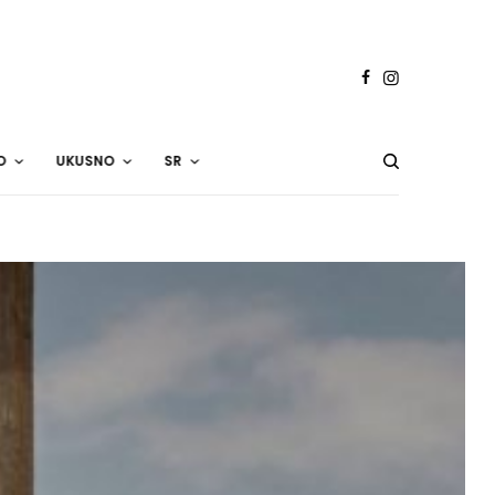
O
UKUSNO
SR