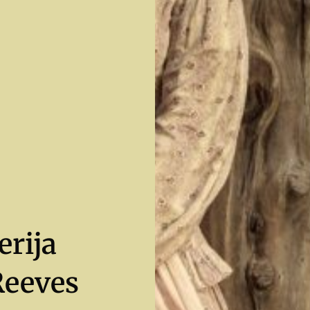
erija
Reeves