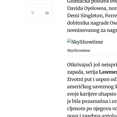
Glumačka postava ove 
Davida Oyelowoa, no
Demi Singleton, Forr
dobitnika nagrade Os
nominovanog za nag
SkyShowtime
Otkrivajući još neispr
zapada, serija
Lawmen
životni put i uspon o
američkog saveznog še
svoje karijere uhapsio
je bila pozamašna i 
cijenom po njegovu vo
nova i zasebna antologi