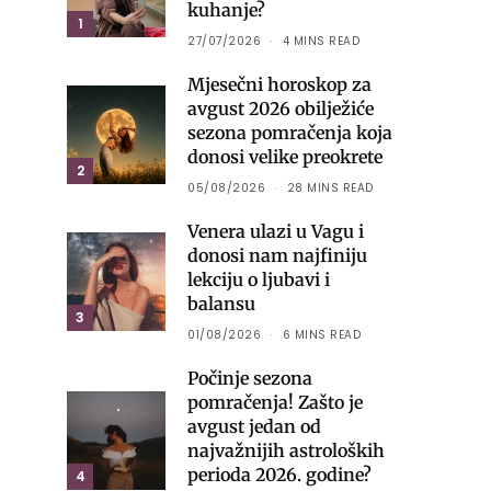
kuhanje?
1
27/07/2026
4 MINS READ
Mjesečni horoskop za
avgust 2026 obilježiće
sezona pomračenja koja
donosi velike preokrete
2
05/08/2026
28 MINS READ
Venera ulazi u Vagu i
donosi nam najfiniju
lekciju o ljubavi i
balansu
3
01/08/2026
6 MINS READ
Počinje sezona
pomračenja! Zašto je
avgust jedan od
najvažnijih astroloških
perioda 2026. godine?
4