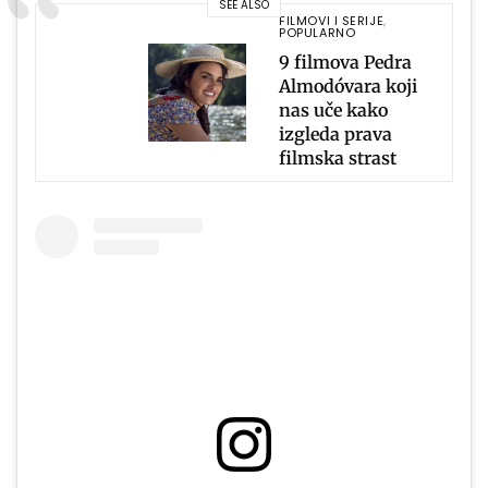
SEE ALSO
FILMOVI I SERIJE
,
POPULARNO
9 filmova Pedra
Almodóvara koji
nas uče kako
izgleda prava
filmska strast