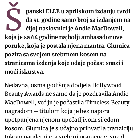
Š
panski ELLE u aprilskom izdanju tvrdi
da su godine samo broj sa izdanjem na
čijoj naslovnici je Andie MacDowell,
koja je sa 64 godine najbolji ambasador ove
poruke, koja je postala njena mantra. Glumica
pozira sa svojom srebrnom kosom na
stranicama izdanja koje odaje počast snazi ​​i
moći iskustva.
Nedavna, osma godišnja dodjela Hollywood
Beauty Awards ne samo da je pozdravila Andie
MacDowell, već ju je počastila Timeless Beauty
nagradom – titulom koja je bez napora
upotpunjena njenom upečatljivom sijedom
kosom. Glumica je slučajno prihvatila tranziciju
tokom pandemije, a srebrni pramenovi su od